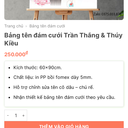
Trang chủ
Bảng tên đám cưới
»
Bảng tên đám cưới Trần Thắng & Thúy
Kiều
₫
250.000
Kích thước: 60×90cm.
Chất liệu: in PP bồi fomex dày 5mm.
Hỗ trợ chỉnh sửa tên cô dâu – chú rể.
Nhận thiết kế bảng tên đám cưới theo yêu cầu.
Bảng tên đám cưới Trần Thắng & Thúy Kiều số lượng
THÊM VÀO GIỎ HÀNG