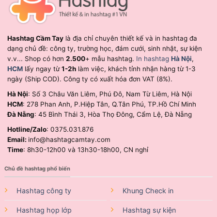
Hashtag Cầm Tay
là địa chỉ chuyên thiết kế và in hashtag đa
dạng chủ đề: công ty, trường học, đám cưới, sinh nhật, sự kiện
v.v... Shop có hơn
2.500
+ mẫu hashtag.
In hashtag
Hà Nội
,
HCM
lấy ngay từ
1-2h
làm việc, khách tỉnh nhận hàng từ 1-3
ngày (Ship COD). Công ty có xuất hóa đơn VAT (8%).
Hà Nội
: Số 3 Châu Văn Liêm, Phú Đô, Nam Từ Liêm, Hà Nội
HCM
: 278 Phan Anh, P.Hiệp Tân, Q.Tân Phú, TP.Hồ Chí Minh
Đà Nẵng
: 45 Bình Thái 3, Hòa Thọ Đông, Cẩm Lệ, Đà Nẵng
Hotline/Zalo
: 0375.031.876
Email:
info@hashtagcamtay.com
Time
: 8h30-12h00 và 13h30-18h00, CN nghỉ
Chủ đề hashtag phổ biến
Hashtag công ty
Khung Check in
Hashtag họp lớp
Hashtag sự kiện