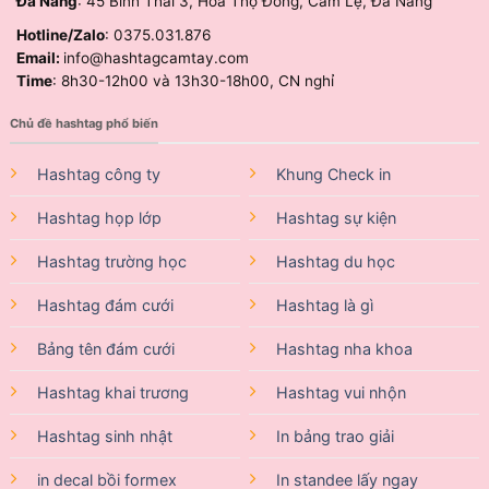
Đà Nẵng
: 45 Bình Thái 3, Hòa Thọ Đông, Cẩm Lệ, Đà Nẵng
Hotline/Zalo
: 0375.031.876
Email:
info@hashtagcamtay.com
Time
: 8h30-12h00 và 13h30-18h00, CN nghỉ
Chủ đề hashtag phổ biến
Hashtag công ty
Khung Check in
Hashtag họp lớp
Hashtag sự kiện
Hashtag trường học
Hashtag du học
Hashtag đám cưới
Hashtag là gì
Bảng tên đám cưới
Hashtag nha khoa
Hashtag khai trương
Hashtag vui nhộn
Hashtag sinh nhật
In bảng trao giải
in decal bồi formex
In standee lấy ngay