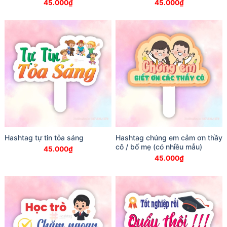
45.000
₫
45.000
₫
Hashtag tự tin tỏa sáng
Hashtag chúng em cảm ơn thầy
cô / bố mẹ (có nhiều mẫu)
45.000
₫
45.000
₫