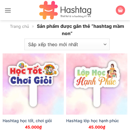
Bỏ
qua
nội
dung
»
Sản phẩm được gắn thẻ “hashtag mầm
Trang chủ
non”
Hashtag học tốt, chơi giỏi
Hashtag lớp học hạnh phúc
45.000
₫
45.000
₫