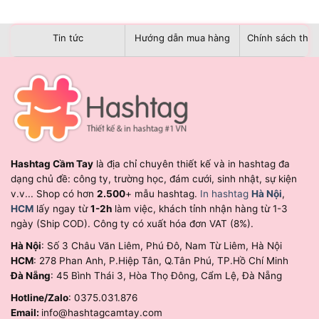
Tin tức
Hướng dẫn mua hàng
Chính sách than
Hashtag Cầm Tay
là địa chỉ chuyên thiết kế và in hashtag đa
dạng chủ đề: công ty, trường học, đám cưới, sinh nhật, sự kiện
v.v... Shop có hơn
2.500
+ mẫu hashtag.
In hashtag
Hà Nội
,
HCM
lấy ngay từ
1-2h
làm việc, khách tỉnh nhận hàng từ 1-3
ngày (Ship COD). Công ty có xuất hóa đơn VAT (8%).
Hà Nội
: Số 3 Châu Văn Liêm, Phú Đô, Nam Từ Liêm, Hà Nội
HCM
: 278 Phan Anh, P.Hiệp Tân, Q.Tân Phú, TP.Hồ Chí Minh
Đà Nẵng
: 45 Bình Thái 3, Hòa Thọ Đông, Cẩm Lệ, Đà Nẵng
Hotline/Zalo
: 0375.031.876
Email:
info@hashtagcamtay.com