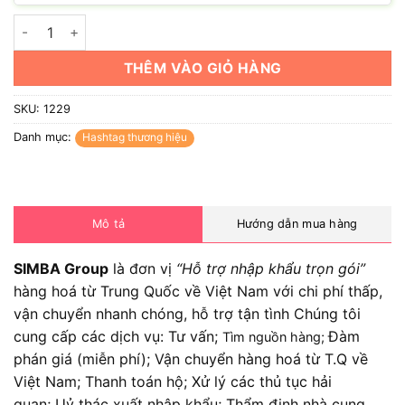
Hashtag cầm tay công ty SIMBA GROUP số lượng
THÊM VÀO GIỎ HÀNG
SKU:
1229
Danh mục:
Hashtag thương hiệu
Mô tả
Hướng dẫn mua hàng
SIMBA Group
là đơn vị
“Hỗ trợ nhập khẩu trọn gói”
hàng hoá từ Trung Quốc về Việt Nam với chi phí thấp,
vận chuyển nhanh chóng, hỗ trợ tận tình Chúng tôi
cung cấp các dịch vụ: Tư vấn;
Đàm
Tìm nguồn hàng;
phán giá (miễn phí); Vận chuyển hàng hoá từ T.Q về
Việt Nam; Thanh toán hộ; Xử lý các thủ tục hải
quan; Uỷ thác xuất nhập khẩu; Thẩm định nhà cung