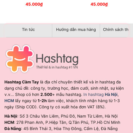
45.000
₫
45.000
₫
Tin tức
Hướng dẫn mua hàng
Chính sách than
Hashtag Cầm Tay
là địa chỉ chuyên thiết kế và in hashtag đa
dạng chủ đề: công ty, trường học, đám cưới, sinh nhật, sự kiện
v.v... Shop có hơn
2.500
+ mẫu hashtag.
In hashtag
Hà Nội
,
HCM
lấy ngay từ
1-2h
làm việc, khách tỉnh nhận hàng từ 1-3
ngày (Ship COD). Công ty có xuất hóa đơn VAT (8%).
Hà Nội
: Số 3 Châu Văn Liêm, Phú Đô, Nam Từ Liêm, Hà Nội
HCM
: 278 Phan Anh, P.Hiệp Tân, Q.Tân Phú, TP.Hồ Chí Minh
Đà Nẵng
: 45 Bình Thái 3, Hòa Thọ Đông, Cẩm Lệ, Đà Nẵng