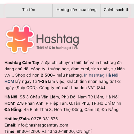
Tin tức
Hướng dẫn mua hàng
Chính sách than
Hashtag Cầm Tay
là địa chỉ chuyên thiết kế và in hashtag đa
dạng chủ đề: công ty, trường học, đám cưới, sinh nhật, sự kiện
v.v... Shop có hơn
2.500
+ mẫu hashtag.
In hashtag
Hà Nội
,
HCM
lấy ngay từ
1-2h
làm việc, khách tỉnh nhận hàng từ 1-3
ngày (Ship COD). Công ty có xuất hóa đơn VAT (8%).
Hà Nội
: Số 3 Châu Văn Liêm, Phú Đô, Nam Từ Liêm, Hà Nội
HCM
: 278 Phan Anh, P.Hiệp Tân, Q.Tân Phú, TP.Hồ Chí Minh
Đà Nẵng
: 45 Bình Thái 3, Hòa Thọ Đông, Cẩm Lệ, Đà Nẵng
Hotline/Zalo
: 0375.031.876
Email:
info@hashtagcamtay.com
Time
: 8h30-12h00 và 13h30-18h00, CN nghỉ