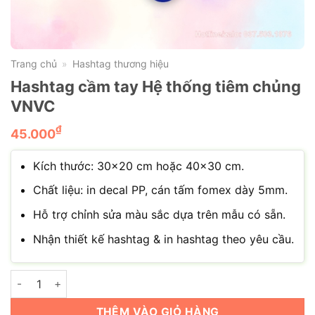
Trang chủ
Hashtag thương hiệu
»
Hashtag cầm tay Hệ thống tiêm chủng
VNVC
₫
45.000
Kích thước: 30×20 cm hoặc 40×30 cm.
Chất liệu: in decal PP, cán tấm fomex dày 5mm.
Hỗ trợ chỉnh sửa màu sắc dựa trên mẫu có sẵn.
Nhận thiết kế hashtag & in hashtag theo yêu cầu.
Hashtag cầm tay Hệ thống tiêm chủng VNVC số lượng
THÊM VÀO GIỎ HÀNG