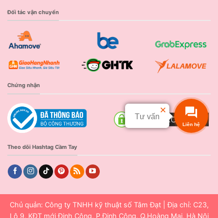
Đối tác vận chuyển
Chứng nhận
Tư vấn
Liên hệ
Theo dõi Hashtag Cầm Tay
Chủ quản: Công ty TNHH kỹ thuật số Tâm Đạt | Địa chỉ: C23,
Lô 9, KĐT mới Định Công, P.Định Công, Q.Hoàng Mai, Hà Nội