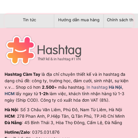
Tin tức
Hướng dẫn mua hàng
Chính sách than
Hashtag Cầm Tay
là địa chỉ chuyên thiết kế và in hashtag đa
dạng chủ đề: công ty, trường học, đám cưới, sinh nhật, sự kiện
v.v... Shop có hơn
2.500
+ mẫu hashtag.
In hashtag
Hà Nội
,
HCM
lấy ngay từ
1-2h
làm việc, khách tỉnh nhận hàng từ 1-3
ngày (Ship COD). Công ty có xuất hóa đơn VAT (8%).
Hà Nội
: Số 3 Châu Văn Liêm, Phú Đô, Nam Từ Liêm, Hà Nội
HCM
: 278 Phan Anh, P.Hiệp Tân, Q.Tân Phú, TP.Hồ Chí Minh
Đà Nẵng
: 45 Bình Thái 3, Hòa Thọ Đông, Cẩm Lệ, Đà Nẵng
Hotline/Zalo
: 0375.031.876