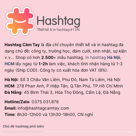
Hashtag Cầm Tay
là địa chỉ chuyên thiết kế và in hashtag đa
dạng chủ đề: công ty, trường học, đám cưới, sinh nhật, sự kiện
v.v... Shop có hơn
2.500
+ mẫu hashtag.
In hashtag
Hà Nội
,
HCM
lấy ngay từ
1-2h
làm việc, khách tỉnh nhận hàng từ 1-3
ngày (Ship COD). Công ty có xuất hóa đơn VAT (8%).
Hà Nội
: Số 3 Châu Văn Liêm, Phú Đô, Nam Từ Liêm, Hà Nội
HCM
: 278 Phan Anh, P.Hiệp Tân, Q.Tân Phú, TP.Hồ Chí Minh
Đà Nẵng
: 45 Bình Thái 3, Hòa Thọ Đông, Cẩm Lệ, Đà Nẵng
Hotline/Zalo
: 0375.031.876
Email:
info@hashtagcamtay.com
Time
: 8h30-12h00 và 13h30-18h00, CN nghỉ
Chủ đề hashtag phổ biến