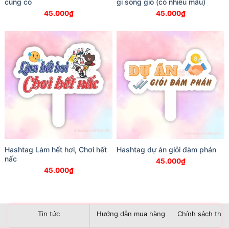
cũng có
gì sóng gió (có nhiều mẫu)
45.000
₫
45.000
₫
Hashtag Làm hết hơi, Chơi hết
Hashtag dự án giỏi đàm phán
nấc
45.000
₫
45.000
₫
Tin tức
Hướng dẫn mua hàng
Chính sách than