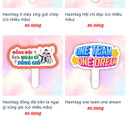
Hashtag ờ mây zing gút chóp
Hashtag Hội chị đẹp (có nhiều
(có nhiều mẫu)
mẫu)
45.000
₫
45.000
₫
Hashtag đồng đội bên ta ngại
Hashtag one team one dream
gì sóng gió (có nhiều mẫu)
45.000
₫
45.000
₫