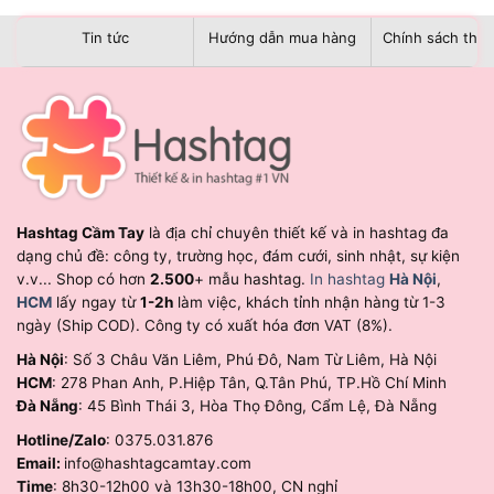
Tin tức
Hướng dẫn mua hàng
Chính sách than
Hashtag Cầm Tay
là địa chỉ chuyên thiết kế và in hashtag đa
dạng chủ đề: công ty, trường học, đám cưới, sinh nhật, sự kiện
v.v... Shop có hơn
2.500
+ mẫu hashtag.
In hashtag
Hà Nội
,
HCM
lấy ngay từ
1-2h
làm việc, khách tỉnh nhận hàng từ 1-3
ngày (Ship COD). Công ty có xuất hóa đơn VAT (8%).
Hà Nội
: Số 3 Châu Văn Liêm, Phú Đô, Nam Từ Liêm, Hà Nội
HCM
: 278 Phan Anh, P.Hiệp Tân, Q.Tân Phú, TP.Hồ Chí Minh
Đà Nẵng
: 45 Bình Thái 3, Hòa Thọ Đông, Cẩm Lệ, Đà Nẵng
Hotline/Zalo
: 0375.031.876
Email:
info@hashtagcamtay.com
Time
: 8h30-12h00 và 13h30-18h00, CN nghỉ