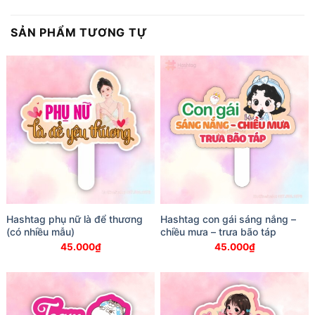
SẢN PHẨM TƯƠNG TỰ
Hashtag phụ nữ là để thương
Hashtag con gái sáng nắng –
(có nhiều mẫu)
chiều mưa – trưa bão táp
45.000
₫
45.000
₫