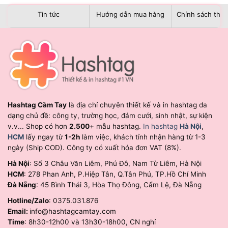
Tin tức
Hướng dẫn mua hàng
Chính sách than
Hashtag Cầm Tay
là địa chỉ chuyên thiết kế và in hashtag đa
dạng chủ đề: công ty, trường học, đám cưới, sinh nhật, sự kiện
v.v... Shop có hơn
2.500
+ mẫu hashtag.
In hashtag
Hà Nội
,
HCM
lấy ngay từ
1-2h
làm việc, khách tỉnh nhận hàng từ 1-3
ngày (Ship COD). Công ty có xuất hóa đơn VAT (8%).
Hà Nội
: Số 3 Châu Văn Liêm, Phú Đô, Nam Từ Liêm, Hà Nội
HCM
: 278 Phan Anh, P.Hiệp Tân, Q.Tân Phú, TP.Hồ Chí Minh
Đà Nẵng
: 45 Bình Thái 3, Hòa Thọ Đông, Cẩm Lệ, Đà Nẵng
Hotline/Zalo
: 0375.031.876
Email:
info@hashtagcamtay.com
Time
: 8h30-12h00 và 13h30-18h00, CN nghỉ