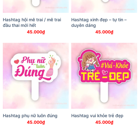
Hashtag hội mê trai / mê trai
Hashtag xinh đẹp – tự tin –
đầu thai mới hết
duyên dáng
45.000
₫
45.000
₫
Hashtag phụ nữ luôn đúng
Hashtag vui khỏe trẻ đẹp
45.000
₫
45.000
₫