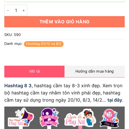
Hashtag chúc mừng ngày Quốc tế phụ nữ 8/3 số lượng
THÊM VÀO GIỎ HÀNG
SKU:
590
Danh mục:
Hashtag 20/10 và 8/3
Mô tả
Hướng dẫn mua hàng
Hashtag 8 3
, hashtag cầm tay 8-3 xinh đẹp. Xem trọn
bộ hashtag cầm tay nhằm tôn vinh phái đẹp, hashtag
cầm tay sử dụng trong ngày 20/10, 8/3, 14/2…
tại đây
.