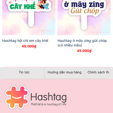
Hashtag hội chị em cây khế
Hashtag ờ mây zing gút chóp
(có nhiều mẫu)
45.000
₫
45.000
₫
Tin tức
Hướng dẫn mua hàng
Chính sách than