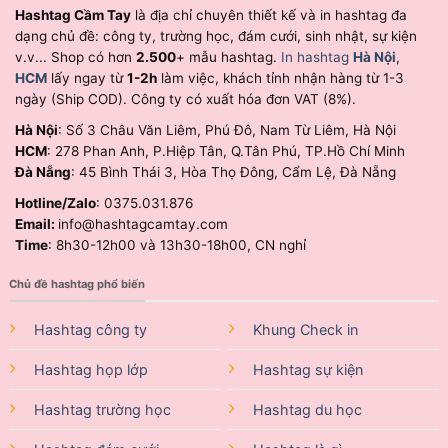
Hashtag Cầm Tay
là địa chỉ chuyên thiết kế và in hashtag đa
dạng chủ đề: công ty, trường học, đám cưới, sinh nhật, sự kiện
v.v... Shop có hơn
2.500
+ mẫu hashtag.
In hashtag
Hà Nội
,
HCM
lấy ngay từ
1-2h
làm việc, khách tỉnh nhận hàng từ 1-3
ngày (Ship COD). Công ty có xuất hóa đơn VAT (8%).
Hà Nội
: Số 3 Châu Văn Liêm, Phú Đô, Nam Từ Liêm, Hà Nội
HCM
: 278 Phan Anh, P.Hiệp Tân, Q.Tân Phú, TP.Hồ Chí Minh
Đà Nẵng
: 45 Bình Thái 3, Hòa Thọ Đông, Cẩm Lệ, Đà Nẵng
Hotline/Zalo
: 0375.031.876
Email:
info@hashtagcamtay.com
Time
: 8h30-12h00 và 13h30-18h00, CN nghỉ
Chủ đề hashtag phổ biến
Hashtag công ty
Khung Check in
Hashtag họp lớp
Hashtag sự kiện
Hashtag trường học
Hashtag du học