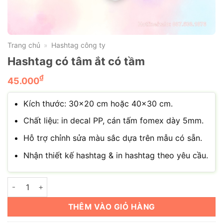
Trang chủ
Hashtag công ty
»
Hashtag có tâm ắt có tầm
₫
45.000
Kích thước: 30×20 cm hoặc 40×30 cm.
Chất liệu: in decal PP, cán tấm fomex dày 5mm.
Hỗ trợ chỉnh sửa màu sắc dựa trên mẫu có sẵn.
Nhận thiết kế hashtag & in hashtag theo yêu cầu.
Hashtag có tâm ắt có tầm số lượng
THÊM VÀO GIỎ HÀNG