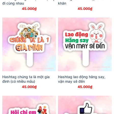
đi cùng nhau
khăn
45.000
₫
45.000
₫
Hashtag chúng ta là một gia
Hashtag lao động hăng say,
đình (có nhiều mẫu)
vận may sẽ đến
45.000
₫
45.000
₫