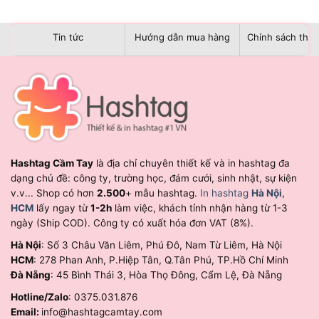
Tin tức
Hướng dẫn mua hàng
Chính sách than
Hashtag Cầm Tay
là địa chỉ chuyên thiết kế và in hashtag đa
dạng chủ đề: công ty, trường học, đám cưới, sinh nhật, sự kiện
v.v... Shop có hơn
2.500
+ mẫu hashtag.
In hashtag
Hà Nội
,
HCM
lấy ngay từ
1-2h
làm việc, khách tỉnh nhận hàng từ 1-3
ngày (Ship COD). Công ty có xuất hóa đơn VAT (8%).
Hà Nội
: Số 3 Châu Văn Liêm, Phú Đô, Nam Từ Liêm, Hà Nội
HCM
: 278 Phan Anh, P.Hiệp Tân, Q.Tân Phú, TP.Hồ Chí Minh
Đà Nẵng
: 45 Bình Thái 3, Hòa Thọ Đông, Cẩm Lệ, Đà Nẵng
Hotline/Zalo
: 0375.031.876
Email:
info@hashtagcamtay.com