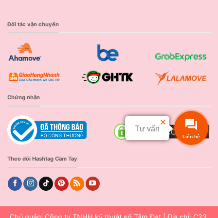
Đối tác vận chuyển
Chứng nhận
Tư vấn
Liên hệ
Theo dõi Hashtag Cầm Tay
Chủ quản: Công ty TNHH kỹ thuật số Tâm Đạt | Địa chỉ: C23,