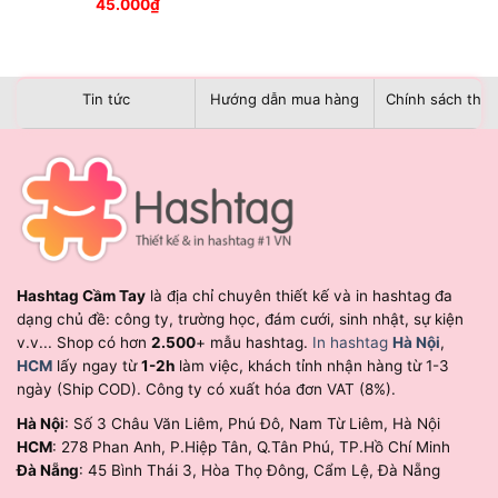
45.000
₫
Tin tức
Hướng dẫn mua hàng
Chính sách than
Hashtag Cầm Tay
là địa chỉ chuyên thiết kế và in hashtag đa
dạng chủ đề: công ty, trường học, đám cưới, sinh nhật, sự kiện
v.v... Shop có hơn
2.500
+ mẫu hashtag.
In hashtag
Hà Nội
,
HCM
lấy ngay từ
1-2h
làm việc, khách tỉnh nhận hàng từ 1-3
ngày (Ship COD). Công ty có xuất hóa đơn VAT (8%).
Hà Nội
: Số 3 Châu Văn Liêm, Phú Đô, Nam Từ Liêm, Hà Nội
HCM
: 278 Phan Anh, P.Hiệp Tân, Q.Tân Phú, TP.Hồ Chí Minh
Đà Nẵng
: 45 Bình Thái 3, Hòa Thọ Đông, Cẩm Lệ, Đà Nẵng