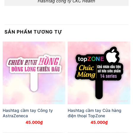
Hashtag công ty CKC Health
SẢN PHẨM TƯƠNG TỰ
Hashtag cầm tay Công ty
Hashtag cầm tay Cửa hàng
AstraZeneca
điện thoại TopZone
45.000
₫
45.000
₫