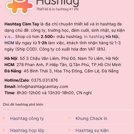
Hashtag Cầm Tay
là địa chỉ chuyên thiết kế và in hashtag đa
dạng chủ đề: công ty, trường học, đám cưới, sinh nhật, sự kiện
v.v... Shop có hơn
2.500
+ mẫu hashtag.
In hashtag
Hà Nội
,
HCM
lấy ngay từ
1-2h
làm việc, khách tỉnh nhận hàng từ 1-3
ngày (Ship COD). Công ty có xuất hóa đơn VAT (8%).
Hà Nội
: Số 3 Châu Văn Liêm, Phú Đô, Nam Từ Liêm, Hà Nội
HCM
: 278 Phan Anh, P.Hiệp Tân, Q.Tân Phú, TP.Hồ Chí Minh
Đà Nẵng
: 45 Bình Thái 3, Hòa Thọ Đông, Cẩm Lệ, Đà Nẵng
Hotline/Zalo
: 0375.031.876
Email:
info@hashtagcamtay.com
Time
: 8h30-12h00 và 13h30-18h00, CN nghỉ
Chủ đề hashtag phổ biến
Hashtag công ty
Khung Check in
Hashtag họp lớp
Hashtag sự kiện