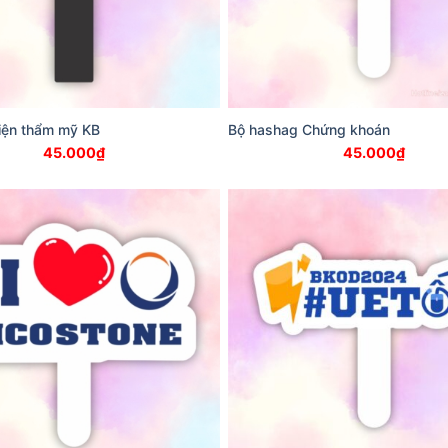
iện thẩm mỹ KB
Bộ hashag Chứng khoán
45.000
₫
45.000
₫