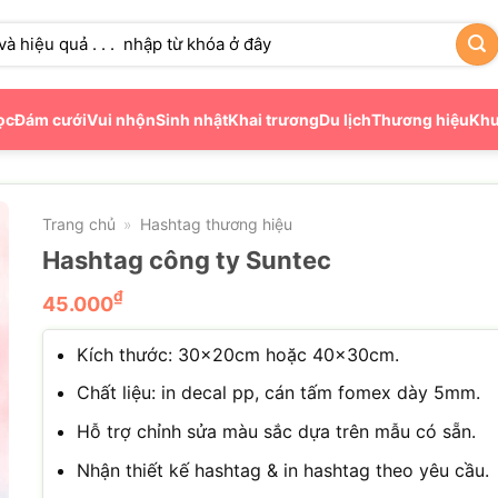
ọc
Đám cưới
Vui nhộn
Sinh nhật
Khai trương
Du lịch
Thương hiệu
Khu
Trang chủ
Hashtag thương hiệu
»
Hashtag công ty Suntec
₫
45.000
Kích thước: 30×20cm hoặc 40×30cm.
Chất liệu: in decal pp, cán tấm fomex dày 5mm.
Hỗ trợ chỉnh sửa màu sắc dựa trên mẫu có sẵn.
Nhận thiết kế hashtag & in hashtag theo yêu cầu.