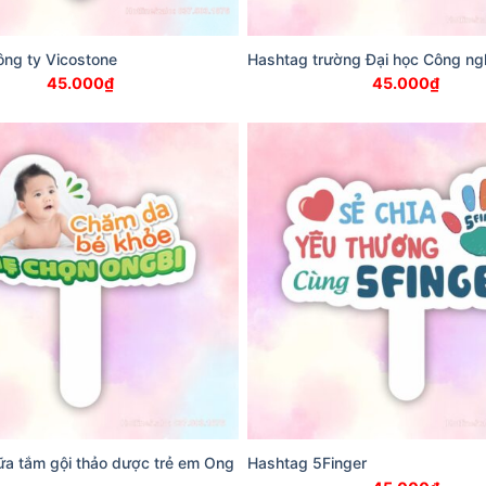
ng ty Vicostone
Hashtag trường Đại học Công ng
45.000
₫
45.000
₫
a tắm gội thảo dược trẻ em Ong
Hashtag 5Finger