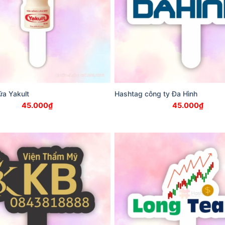
ữa Yakult
Hashtag công ty Đa Hình
45.000
₫
45.000
₫