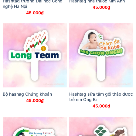
Hashtag trường Đại học Công
Hashtag nhà thuốc Kim Anh
nghệ Hà Nội
45.000
₫
45.000
₫
Bộ hashag Chứng khoán
Hashtag sữa tắm gội thảo dược
trẻ em Ong Bi
45.000
₫
45.000
₫