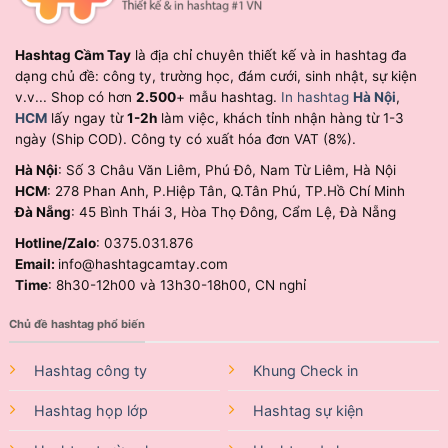
Hashtag Cầm Tay
là địa chỉ chuyên thiết kế và in hashtag đa
dạng chủ đề: công ty, trường học, đám cưới, sinh nhật, sự kiện
v.v... Shop có hơn
2.500
+ mẫu hashtag.
In hashtag
Hà Nội
,
HCM
lấy ngay từ
1-2h
làm việc, khách tỉnh nhận hàng từ 1-3
ngày (Ship COD). Công ty có xuất hóa đơn VAT (8%).
Hà Nội
: Số 3 Châu Văn Liêm, Phú Đô, Nam Từ Liêm, Hà Nội
HCM
: 278 Phan Anh, P.Hiệp Tân, Q.Tân Phú, TP.Hồ Chí Minh
Đà Nẵng
: 45 Bình Thái 3, Hòa Thọ Đông, Cẩm Lệ, Đà Nẵng
Hotline/Zalo
: 0375.031.876
Email:
info@hashtagcamtay.com
Time
: 8h30-12h00 và 13h30-18h00, CN nghỉ
Chủ đề hashtag phổ biến
Hashtag công ty
Khung Check in
Hashtag họp lớp
Hashtag sự kiện