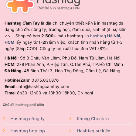
Hashtag Cầm Tay
là địa chỉ chuyên thiết kế và in hashtag đa
dạng chủ đề: công ty, trường học, đám cưới, sinh nhật, sự kiện
v.v... Shop có hơn
2.500
+ mẫu hashtag.
In hashtag
Hà Nội
,
HCM
lấy ngay từ
1-2h
làm việc, khách tỉnh nhận hàng từ 1-3
ngày (Ship COD). Công ty có xuất hóa đơn VAT (8%).
Hà Nội
: Số 3 Châu Văn Liêm, Phú Đô, Nam Từ Liêm, Hà Nội
HCM
: 278 Phan Anh, P.Hiệp Tân, Q.Tân Phú, TP.Hồ Chí Minh
Đà Nẵng
: 45 Bình Thái 3, Hòa Thọ Đông, Cẩm Lệ, Đà Nẵng
Hotline/Zalo
: 0375.031.876
Email:
info@hashtagcamtay.com
Time
: 8h30-12h00 và 13h30-18h00, CN nghỉ
Chủ đề hashtag phổ biến
Hashtag công ty
Khung Check in
Hashtag họp lớp
Hashtag sự kiện