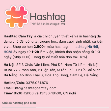
Hashtag Cầm Tay
là địa chỉ chuyên thiết kế và in hashtag đa
dạng chủ đề: công ty, trường học, đám cưới, sinh nhật, sự kiện
v.v... Shop có hơn
2.500
+ mẫu hashtag.
In hashtag
Hà Nội
,
HCM
lấy ngay từ
1-2h
làm việc, khách tỉnh nhận hàng từ 1-3
ngày (Ship COD). Công ty có xuất hóa đơn VAT (8%).
Hà Nội
: Số 3 Châu Văn Liêm, Phú Đô, Nam Từ Liêm, Hà Nội
HCM
: 278 Phan Anh, P.Hiệp Tân, Q.Tân Phú, TP.Hồ Chí Minh
Đà Nẵng
: 45 Bình Thái 3, Hòa Thọ Đông, Cẩm Lệ, Đà Nẵng
Hotline/Zalo
: 0375.031.876
Email:
info@hashtagcamtay.com
Time
: 8h30-12h00 và 13h30-18h00, CN nghỉ
Chủ đề hashtag phổ biến