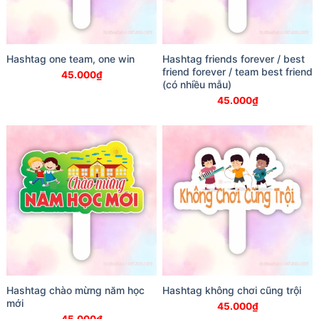
Hashtag one team, one win
Hashtag friends forever / best
friend forever / team best friend
45.000
₫
(có nhiều mẫu)
45.000
₫
Hashtag chào mừng năm học
Hashtag không chơi cũng trội
mới
45.000
₫
45.000
₫