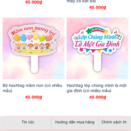
thầy cô bắt bài
45.000
₫
45.000
₫
Bộ hashtag mầm non (có nhiều
Hashtag lớp chúng mình là một
mẫu)
gia đình (có nhiều mẫu)
45.000
₫
45.000
₫
Tin tức
Hướng dẫn mua hàng
Chính sách than