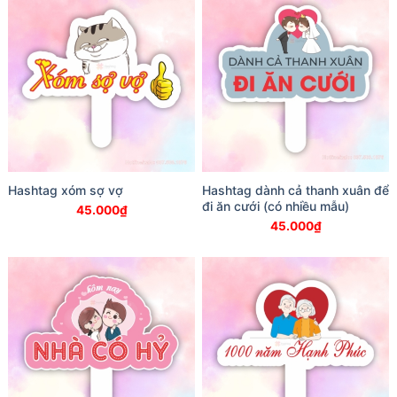
Hashtag xóm sợ vợ
Hashtag dành cả thanh xuân để
đi ăn cưới (có nhiều mẫu)
45.000
₫
45.000
₫