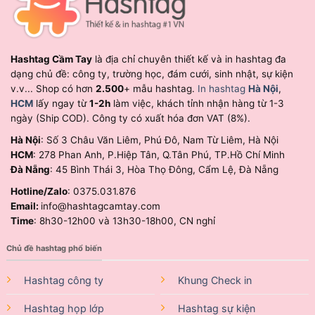
Hashtag Cầm Tay
là địa chỉ chuyên thiết kế và in hashtag đa
dạng chủ đề: công ty, trường học, đám cưới, sinh nhật, sự kiện
v.v... Shop có hơn
2.500
+ mẫu hashtag.
In hashtag
Hà Nội
,
HCM
lấy ngay từ
1-2h
làm việc, khách tỉnh nhận hàng từ 1-3
ngày (Ship COD). Công ty có xuất hóa đơn VAT (8%).
Hà Nội
: Số 3 Châu Văn Liêm, Phú Đô, Nam Từ Liêm, Hà Nội
HCM
: 278 Phan Anh, P.Hiệp Tân, Q.Tân Phú, TP.Hồ Chí Minh
Đà Nẵng
: 45 Bình Thái 3, Hòa Thọ Đông, Cẩm Lệ, Đà Nẵng
Hotline/Zalo
: 0375.031.876
Email:
info@hashtagcamtay.com
Time
: 8h30-12h00 và 13h30-18h00, CN nghỉ
Chủ đề hashtag phổ biến
Hashtag công ty
Khung Check in
Hashtag họp lớp
Hashtag sự kiện