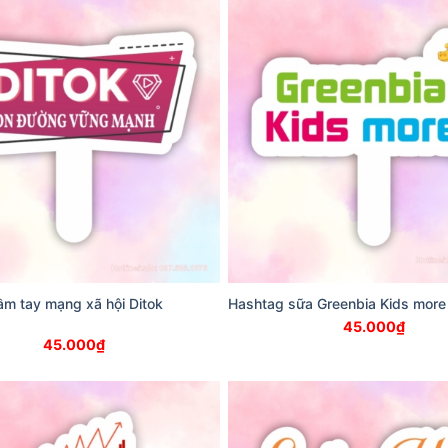
m tay mạng xã hội Ditok
Hashtag sữa Greenbia Kids more
45.000
₫
45.000
₫