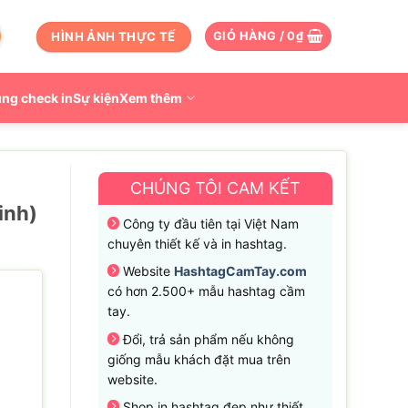
HÌNH ẢNH THỰC TẾ
GIỎ HÀNG /
0
₫
ng check in
Sự kiện
Xem thêm
CHÚNG TÔI CAM KẾT
inh)
Công ty đầu tiên tại Việt Nam
chuyên thiết kế và in hashtag.
Website
HashtagCamTay.com
có hơn 2.500+ mẫu hashtag cầm
tay.
Đổi, trả sản phẩm nếu không
giống mẫu khách đặt mua trên
website.
Shop in hashtag đẹp như thiết