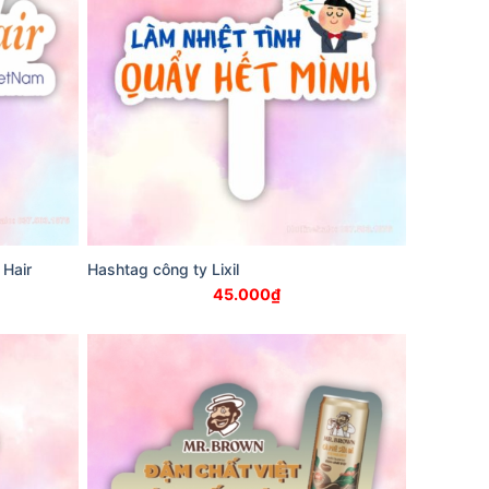
 Hair
Hashtag công ty Lixil
45.000
₫