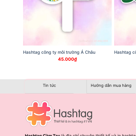
Hashtag công ty môi trường Á Châu
Hashtag c
45.000
₫
Tin tức
Hướng dẫn mua hàng
Hashtag Cầm Tay
là địa chỉ chuyên thiết kế và in hashta