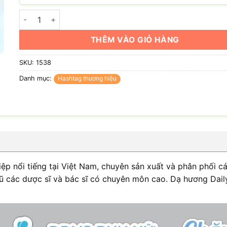
Hashtag Dạ Hương (Dược phẩm Hoa Linh) số lượng
THÊM VÀO GIỎ HÀNG
SKU:
1538
Danh mục:
Hashtag thương hiệu
p nổi tiếng tại Việt Nam, chuyên sản xuất và phân phối 
ũ các dược sĩ và bác sĩ có chuyên môn cao. Dạ hương Dail