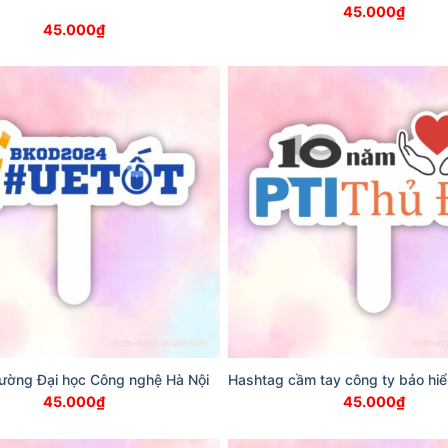
45.000
₫
45.000
₫
rường Đại học Công nghệ Hà Nội
Hashtag cầm tay công ty bảo hi
45.000
₫
45.000
₫