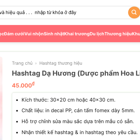
ọc
Đám cưới
Vui nhộn
Sinh nhật
Khai trương
Du lịch
Thương hiệu
Khu
Trang chủ
Hashtag thương hiệu
»
Hashtag Dạ Hương (Dược phẩm Hoa L
₫
45.000
Kích thước: 30×20 cm hoặc 40×30 cm.
Chất liệu: in decal PP, cán tấm fomex dày 5mm.
Hỗ trợ chỉnh sửa màu sắc dựa trên mẫu có sẵn.
Nhận thiết kế hashtag & in hashtag theo yêu cầu.