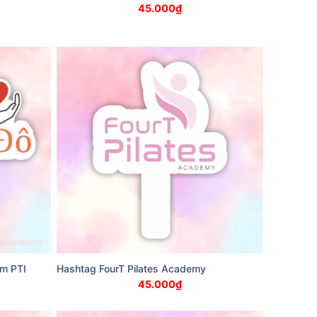
45.000
₫
ểm PTI
Hashtag FourT Pilates Academy
45.000
₫