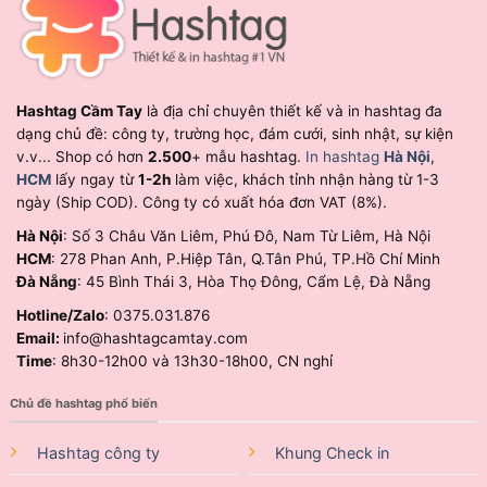
Hashtag Cầm Tay
là địa chỉ chuyên thiết kế và in hashtag đa
dạng chủ đề: công ty, trường học, đám cưới, sinh nhật, sự kiện
v.v... Shop có hơn
2.500
+ mẫu hashtag.
In hashtag
Hà Nội
,
HCM
lấy ngay từ
1-2h
làm việc, khách tỉnh nhận hàng từ 1-3
ngày (Ship COD). Công ty có xuất hóa đơn VAT (8%).
Hà Nội
: Số 3 Châu Văn Liêm, Phú Đô, Nam Từ Liêm, Hà Nội
HCM
: 278 Phan Anh, P.Hiệp Tân, Q.Tân Phú, TP.Hồ Chí Minh
Đà Nẵng
: 45 Bình Thái 3, Hòa Thọ Đông, Cẩm Lệ, Đà Nẵng
Hotline/Zalo
: 0375.031.876
Email:
info@hashtagcamtay.com
Time
: 8h30-12h00 và 13h30-18h00, CN nghỉ
Chủ đề hashtag phổ biến
Hashtag công ty
Khung Check in