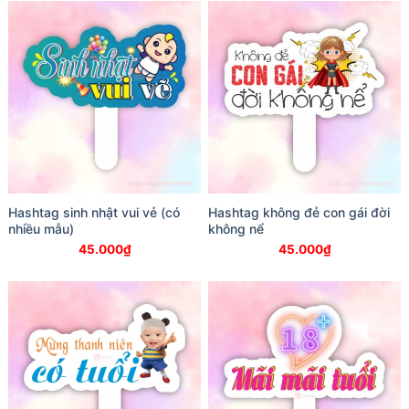
Hashtag sinh nhật vui vẻ (có
Hashtag không đẻ con gái đời
nhiều mẫu)
không nể
45.000
₫
45.000
₫