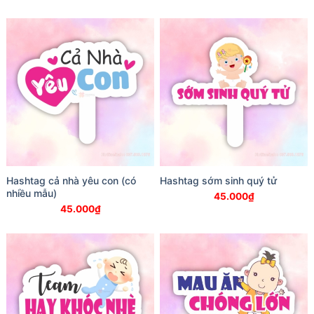
Hashtag cả nhà yêu con (có
Hashtag sớm sinh quý tử
nhiều mẫu)
45.000
₫
45.000
₫