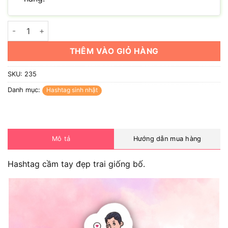
Hashtag đẹp trai giống bố (có nhiều mẫu) số lượng
THÊM VÀO GIỎ HÀNG
SKU:
235
Danh mục:
Hashtag sinh nhật
Mô tả
Hướng dẫn mua hàng
Hashtag cầm tay đẹp trai giống bố.