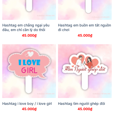
Hashtag em chẳng ngại yêu
Hashtag em buồn em tắt nguồn
đâu, em chỉ cần lý do thôi
đi chơi
45.000
₫
45.000
₫
Hashtag i love boy / i love girl
Hashtag tìm người ghép đôi
45.000
₫
45.000
₫