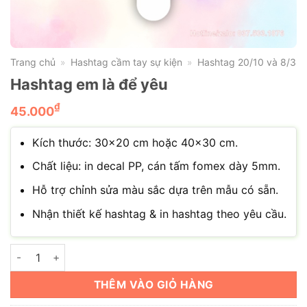
Trang chủ
Hashtag cầm tay sự kiện
Hashtag 20/10 và 8/3
»
»
Hashtag em là để yêu
₫
45.000
Kích thước: 30×20 cm hoặc 40×30 cm.
Chất liệu: in decal PP, cán tấm fomex dày 5mm.
Hỗ trợ chỉnh sửa màu sắc dựa trên mẫu có sẵn.
Nhận thiết kế hashtag & in hashtag theo yêu cầu.
Hashtag em là để yêu số lượng
THÊM VÀO GIỎ HÀNG