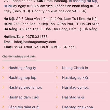
v.v... Shop có hơn
2.500
+ mẫu hashtag.
In hashtag
Hà Nội
,
HCM
lấy ngay từ
1-2h
làm việc, khách tỉnh nhận hàng từ 1-3
ngày (Ship COD). Công ty có xuất hóa đơn VAT (8%).
Hà Nội
: Số 3 Châu Văn Liêm, Phú Đô, Nam Từ Liêm, Hà Nội
HCM
: 278 Phan Anh, P.Hiệp Tân, Q.Tân Phú, TP.Hồ Chí Minh
Đà Nẵng
: 45 Bình Thái 3, Hòa Thọ Đông, Cẩm Lệ, Đà Nẵng
Hotline/Zalo
: 0375.031.876
Email:
info@hashtagcamtay.com
Time
: 8h30-12h00 và 13h30-18h00, CN nghỉ
Chủ đề hashtag phổ biến
Hashtag công ty
Khung Check in
Hashtag họp lớp
Hashtag sự kiện
Hashtag trường học
Hashtag du học
Hashtag đám cưới
Hashtag là gì
Bảng tên đám cưới
Hashtag nha khoa