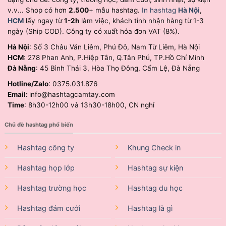
v.v... Shop có hơn
2.500
+ mẫu hashtag.
In hashtag
Hà Nội
,
HCM
lấy ngay từ
1-2h
làm việc, khách tỉnh nhận hàng từ 1-3
ngày (Ship COD). Công ty có xuất hóa đơn VAT (8%).
Hà Nội
: Số 3 Châu Văn Liêm, Phú Đô, Nam Từ Liêm, Hà Nội
HCM
: 278 Phan Anh, P.Hiệp Tân, Q.Tân Phú, TP.Hồ Chí Minh
Đà Nẵng
: 45 Bình Thái 3, Hòa Thọ Đông, Cẩm Lệ, Đà Nẵng
Hotline/Zalo
: 0375.031.876
Email:
info@hashtagcamtay.com
Time
: 8h30-12h00 và 13h30-18h00, CN nghỉ
Chủ đề hashtag phổ biến
Hashtag công ty
Khung Check in
Hashtag họp lớp
Hashtag sự kiện
Hashtag trường học
Hashtag du học
Hashtag đám cưới
Hashtag là gì