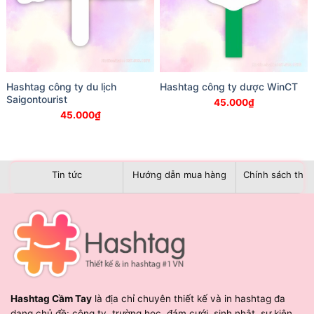
Hashtag công ty du lịch
Hashtag công ty dược WinCT
Saigontourist
45.000
₫
45.000
₫
Tin tức
Hướng dẫn mua hàng
Chính sách than
Hashtag Cầm Tay
là địa chỉ chuyên thiết kế và in hashtag đa
dạng chủ đề: công ty, trường học, đám cưới, sinh nhật, sự kiện