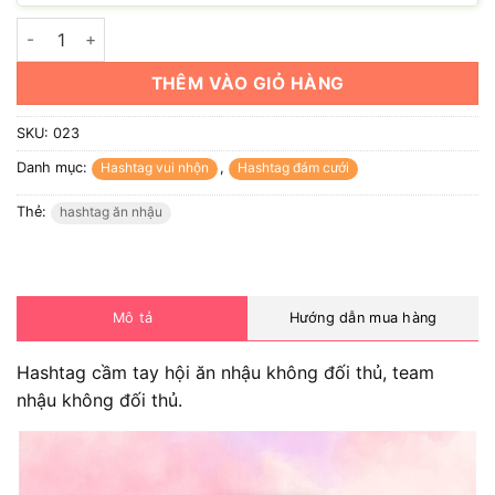
Hashtag hội ăn nhậu không đối thủ (có nhiều mẫu) số lượng
THÊM VÀO GIỎ HÀNG
SKU:
023
Danh mục:
Hashtag vui nhộn
,
Hashtag đám cưới
Thẻ:
hashtag ăn nhậu
Mô tả
Hướng dẫn mua hàng
Hashtag cầm tay hội ăn nhậu không đối thủ, team
nhậu không đối thủ.