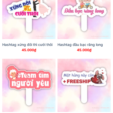
Hashtag xứng đôi thì cưới thôi
Hashtag đầu bạc răng long
45.000
₫
45.000
₫