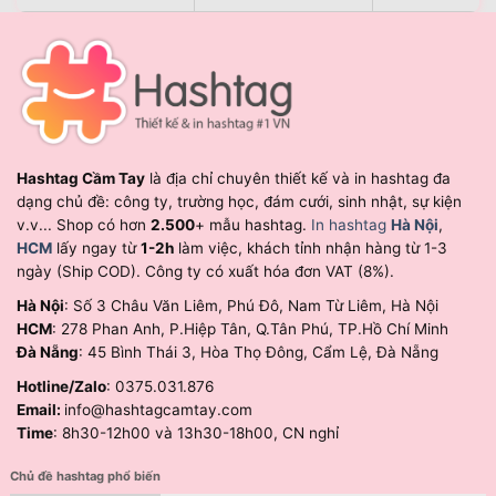
Hashtag Cầm Tay
là địa chỉ chuyên thiết kế và in hashtag đa
dạng chủ đề: công ty, trường học, đám cưới, sinh nhật, sự kiện
v.v... Shop có hơn
2.500
+ mẫu hashtag.
In hashtag
Hà Nội
,
HCM
lấy ngay từ
1-2h
làm việc, khách tỉnh nhận hàng từ 1-3
ngày (Ship COD). Công ty có xuất hóa đơn VAT (8%).
Hà Nội
: Số 3 Châu Văn Liêm, Phú Đô, Nam Từ Liêm, Hà Nội
HCM
: 278 Phan Anh, P.Hiệp Tân, Q.Tân Phú, TP.Hồ Chí Minh
Đà Nẵng
: 45 Bình Thái 3, Hòa Thọ Đông, Cẩm Lệ, Đà Nẵng
Hotline/Zalo
: 0375.031.876
Email:
info@hashtagcamtay.com
Time
: 8h30-12h00 và 13h30-18h00, CN nghỉ
Chủ đề hashtag phổ biến