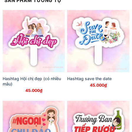
SẢN PHẨM TƯƠNG TỰ
Hashtag Hội chị đẹp (có nhiều
Hashtag save the date
mẫu)
45.000
₫
45.000
₫