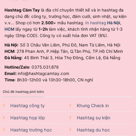
Hashtag Cầm Tay
là địa chỉ chuyên thiết kế và in hashtag đa
dạng chủ đề: công ty, trường học, đám cưới, sinh nhật, sự kiện
v.v... Shop có hơn
2.500
+ mẫu hashtag.
In hashtag
Hà Nội
,
HCM
lấy ngay từ
1-2h
làm việc, khách tỉnh nhận hàng từ 1-3
ngày (Ship COD). Công ty có xuất hóa đơn VAT (8%).
Hà Nội
: Số 3 Châu Văn Liêm, Phú Đô, Nam Từ Liêm, Hà Nội
HCM
: 278 Phan Anh, P.Hiệp Tân, Q.Tân Phú, TP.Hồ Chí Minh
Đà Nẵng
: 45 Bình Thái 3, Hòa Thọ Đông, Cẩm Lệ, Đà Nẵng
Hotline/Zalo
: 0375.031.876
Email:
info@hashtagcamtay.com
Time
: 8h30-12h00 và 13h30-18h00, CN nghỉ
Chủ đề hashtag phổ biến
Hashtag công ty
Khung Check in
Hashtag họp lớp
Hashtag sự kiện
Hashtag trường học
Hashtag du học