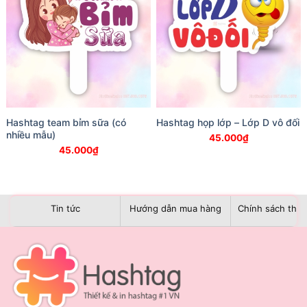
Hashtag team bỉm sữa (có
Hashtag họp lớp – Lớp D vô đối
nhiều mẫu)
45.000
₫
45.000
₫
Tin tức
Hướng dẫn mua hàng
Chính sách than