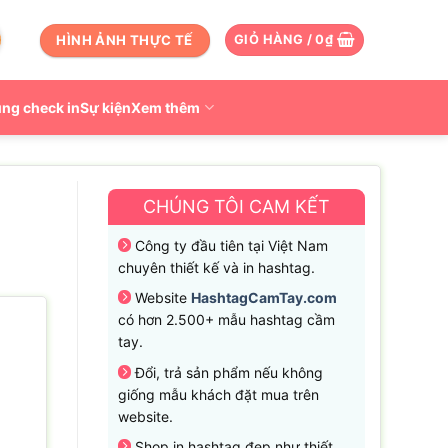
HÌNH ẢNH THỰC TẾ
GIỎ HÀNG /
0
₫
ng check in
Sự kiện
Xem thêm
CHÚNG TÔI CAM KẾT
Công ty đầu tiên tại Việt Nam
chuyên thiết kế và in hashtag.
Website
HashtagCamTay.com
có hơn 2.500+ mẫu hashtag cầm
tay.
Đổi, trả sản phẩm nếu không
giống mẫu khách đặt mua trên
website.
Shop in hashtag đẹp như thiết