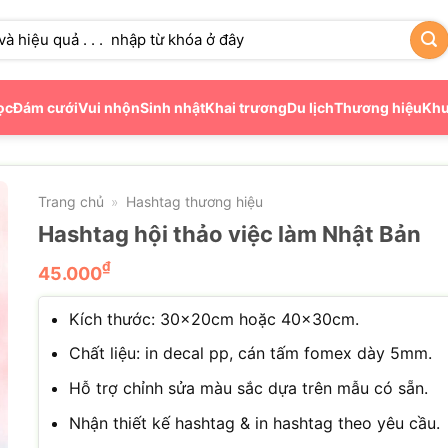
ọc
Đám cưới
Vui nhộn
Sinh nhật
Khai trương
Du lịch
Thương hiệu
Khu
Trang chủ
Hashtag thương hiệu
»
Hashtag hội thảo việc làm Nhật Bản
₫
45.000
Kích thước: 30×20cm hoặc 40×30cm.
Chất liệu: in decal pp, cán tấm fomex dày 5mm.
Hỗ trợ chỉnh sửa màu sắc dựa trên mẫu có sẵn.
Nhận thiết kế hashtag & in hashtag theo yêu cầu.