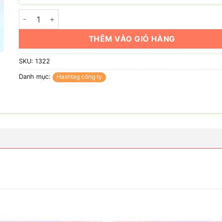
Hashtag kế hoạch toàn diện số lượng
THÊM VÀO GIỎ HÀNG
SKU:
1322
Danh mục:
Hashtag công ty