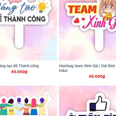
áng tạo để Thành công
Hashtag team Xinh Gái / Gái Xinh 
mẫu)
45.000
₫
45.000
₫