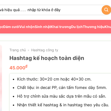
ọc
Đám cưới
Vui nhộn
Sinh nhật
Khai trương
Du lịch
Thương hiệu
Khu
Trang chủ
Hashtag công ty
»
Hashtag kế hoạch toàn diện
₫
45.000
Kích thước: 30×20 cm hoặc 40×30 cm.
Chất liệu: in decal PP, cán tấm fomex dày 5mm.
Hỗ trợ chỉnh sửa màu sắc dựa trên mẫu có sẵn.
Nhận thiết kế hashtag & in hashtag theo yêu cầu.