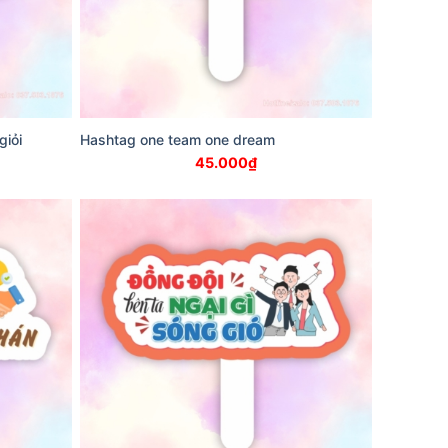
giỏi
Hashtag one team one dream
45.000
₫