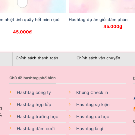
m nhiệt tình quẩy hết mình (có
Hashtag dự án giỏi đàm phán
45.000
₫
45.000
₫
Chính sách thanh toán
Chính sách vận chuyển
Chủ đề hashtag phổ biến
Đ
Hashtag công ty
Khung Check in
Hashtag họp lớp
Hashtag sự kiện
g
t,
Hashtag trường học
Hashtag du học
Hashtag đám cưới
Hashtag là gì