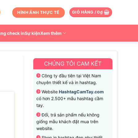
HÌNH ẢNH THỰC TẾ
GIỎ HÀNG /
0
₫
ng check in
Sự kiện
Xem thêm
CHÚNG TÔI CAM KẾT
Công ty đầu tiên tại Việt Nam
chuyên thiết kế và in hashtag.
Website
HashtagCamTay.com
có hơn 2.500+ mẫu hashtag cầm
tay.
Đổi, trả sản phẩm nếu không
giống mẫu khách đặt mua trên
website.
Shop in hashtag đẹp như thiết