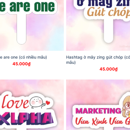
 are one (có nhiều mẫu)
Hashtag ờ mây zing gút chóp (có
mẫu)
45.000
₫
45.000
₫