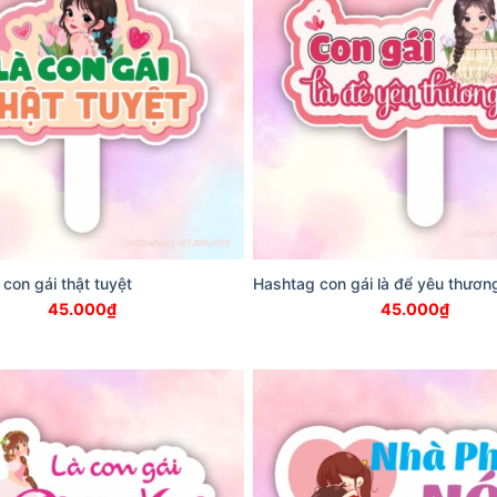
 con gái thật tuyệt
Hashtag con gái là để yêu thươn
45.000
₫
45.000
₫