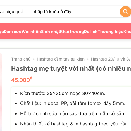
ọc
Đám cưới
Vui nhộn
Sinh nhật
Khai trương
Du lịch
Thương hiệu
Khu
Trang chủ
Hashtag cầm tay sự kiện
Hashtag 20/10 và 8/
»
»
Hashtag mẹ tuyệt vời nhất (có nhiều 
₫
45.000
Kích thước: 25x35cm hoặc 30x40cm.
Chất liệu: in decal PP, bồi tấm fomex dày 5mm.
Hỗ trợ chỉnh sửa màu sắc dựa trên mẫu có sẵn.
Nhận thiết kế hashtag & in hashtag theo yêu cầu.