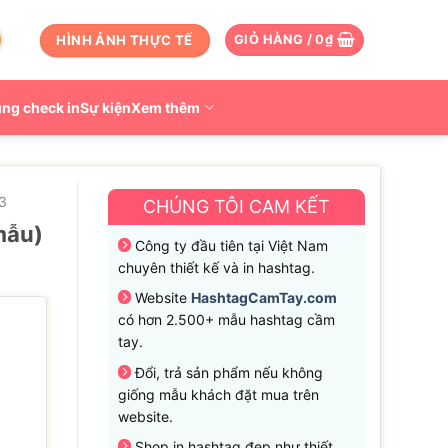
HÌNH ẢNH THỰC TẾ
GIỎ HÀNG /
0
₫
ng check in
Sự kiện
Xem thêm
3
CHÚNG TÔI CAM KẾT
mẫu)
Công ty đầu tiên tại Việt Nam
chuyên thiết kế và in hashtag.
Website
HashtagCamTay.com
có hơn 2.500+ mẫu hashtag cầm
tay.
Đổi, trả sản phẩm nếu không
giống mẫu khách đặt mua trên
website.
Shop in hashtag đẹp như thiết