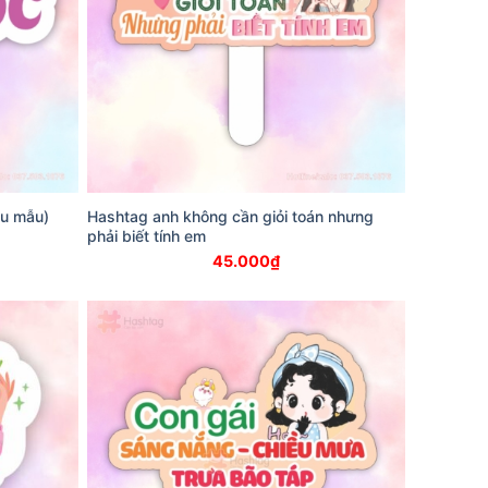
ều mẫu)
Hashtag anh không cần giỏi toán nhưng
phải biết tính em
45.000
₫