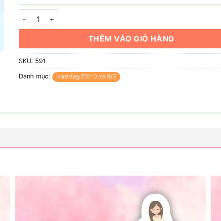
Hashtag mẹ tuyệt vời nhất (có nhiều mẫu) số lượng
THÊM VÀO GIỎ HÀNG
SKU:
591
Danh mục:
Hashtag 20/10 và 8/3