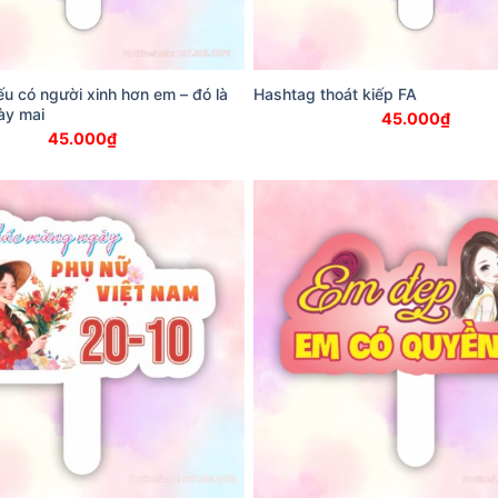
u có người xinh hơn em – đó là
Hashtag thoát kiếp FA
ày mai
45.000
₫
45.000
₫