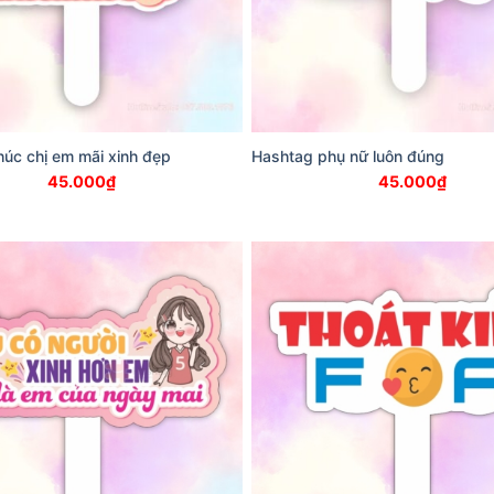
úc chị em mãi xinh đẹp
Hashtag phụ nữ luôn đúng
45.000
₫
45.000
₫