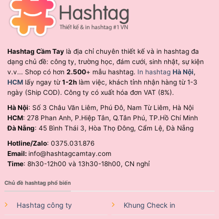
Hashtag Cầm Tay
là địa chỉ chuyên thiết kế và in hashtag đa
dạng chủ đề: công ty, trường học, đám cưới, sinh nhật, sự kiện
v.v... Shop có hơn
2.500
+ mẫu hashtag.
In hashtag
Hà Nội
,
HCM
lấy ngay từ
1-2h
làm việc, khách tỉnh nhận hàng từ 1-3
ngày (Ship COD). Công ty có xuất hóa đơn VAT (8%).
Hà Nội
: Số 3 Châu Văn Liêm, Phú Đô, Nam Từ Liêm, Hà Nội
HCM
: 278 Phan Anh, P.Hiệp Tân, Q.Tân Phú, TP.Hồ Chí Minh
Đà Nẵng
: 45 Bình Thái 3, Hòa Thọ Đông, Cẩm Lệ, Đà Nẵng
Hotline/Zalo
: 0375.031.876
Email:
info@hashtagcamtay.com
Time
: 8h30-12h00 và 13h30-18h00, CN nghỉ
Chủ đề hashtag phổ biến
Hashtag công ty
Khung Check in