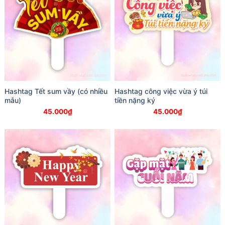
Hashtag Tết sum vầy (có nhiều
Hashtag công việc vừa ý túi
mẫu)
tiền nặng ký
45.000
₫
45.000
₫