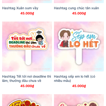
Hashtag Xuân sum vầy
Hashtag cung chúc tân xuân
45.000
₫
45.000
₫
Hashtag Tết tới nơi deadline thì
Hashtag sếp em lo hết (có
lắm, thưởng đâu chưa về
nhiều mẫu)
45.000
₫
45.000
₫