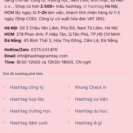
v.v... Shop có hơn
2.500
+ mẫu hashtag.
In hashtag
Hà Nội
,
HCM
lấy ngay từ
1-2h
làm việc, khách tỉnh nhận hàng từ 1-3
ngày (Ship COD). Công ty có xuất hóa đơn VAT (8%).
Hà Nội
: Số 3 Châu Văn Liêm, Phú Đô, Nam Từ Liêm, Hà Nội
HCM
: 278 Phan Anh, P.Hiệp Tân, Q.Tân Phú, TP.Hồ Chí Minh
Đà Nẵng
: 45 Bình Thái 3, Hòa Thọ Đông, Cẩm Lệ, Đà Nẵng
Hotline/Zalo
: 0375.031.876
Email:
info@hashtagcamtay.com
Time
: 8h30-12h00 và 13h30-18h00, CN nghỉ
Chủ đề hashtag phổ biến
Hashtag công ty
Khung Check in
Hashtag họp lớp
Hashtag sự kiện
Hashtag trường học
Hashtag du học
Hashtag đám cưới
Hashtag là gì