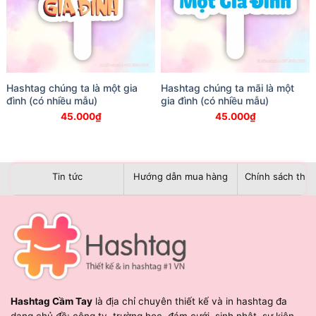
Hashtag chúng ta là một gia
Hashtag chúng ta mãi là một
đình (có nhiều mẫu)
gia đình (có nhiều mẫu)
45.000
₫
45.000
₫
Tin tức
Hướng dẫn mua hàng
Chính sách than
Hashtag Cầm Tay
là địa chỉ chuyên thiết kế và in hashtag đa
dạng chủ đề: công ty, trường học, đám cưới, sinh nhật, sự kiện