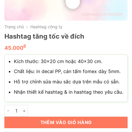
Trang chủ
Hashtag công ty
»
Hashtag tăng tốc về đích
₫
45.000
Kích thước: 30×20 cm hoặc 40×30 cm.
Chất liệu: in decal PP, cán tấm fomex dày 5mm.
Hỗ trợ chỉnh sửa màu sắc dựa trên mẫu có sẵn.
Nhận thiết kế hashtag & in hashtag theo yêu cầu.
Hashtag tăng tốc về đích số lượng
THÊM VÀO GIỎ HÀNG