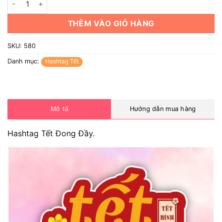
THÊM VÀO GIỎ HÀNG
SKU:
580
Danh mục:
Hashtag Tết
Mô tả
Hướng dẫn mua hàng
Hashtag Tết Đong Đầy.