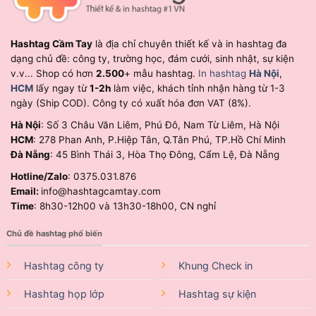
Hashtag Cầm Tay
là địa chỉ chuyên thiết kế và in hashtag đa
dạng chủ đề: công ty, trường học, đám cưới, sinh nhật, sự kiện
v.v... Shop có hơn
2.500
+ mẫu hashtag.
In hashtag
Hà Nội
,
HCM
lấy ngay từ
1-2h
làm việc, khách tỉnh nhận hàng từ 1-3
ngày (Ship COD). Công ty có xuất hóa đơn VAT (8%).
Hà Nội
: Số 3 Châu Văn Liêm, Phú Đô, Nam Từ Liêm, Hà Nội
HCM
: 278 Phan Anh, P.Hiệp Tân, Q.Tân Phú, TP.Hồ Chí Minh
Đà Nẵng
: 45 Bình Thái 3, Hòa Thọ Đông, Cẩm Lệ, Đà Nẵng
Hotline/Zalo
: 0375.031.876
Email:
info@hashtagcamtay.com
Time
: 8h30-12h00 và 13h30-18h00, CN nghỉ
Chủ đề hashtag phổ biến
Hashtag công ty
Khung Check in
Hashtag họp lớp
Hashtag sự kiện