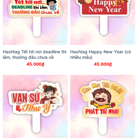
Hashtag Tết tới nơi deadline thì
Hashtag Happy New Year (có
lắm, thưởng đâu chưa về
nhiều mẫu)
45.000
₫
45.000
₫