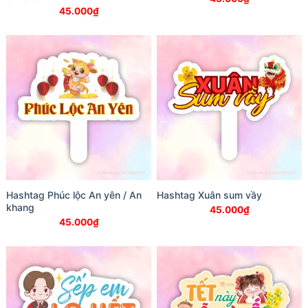
45.000
₫
Hashtag Phúc lộc An yên / An
Hashtag Xuân sum vầy
khang
45.000
₫
45.000
₫