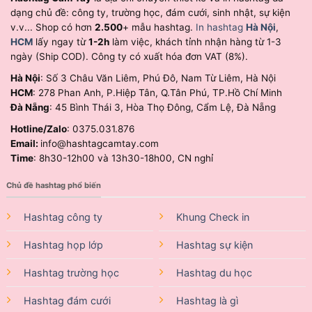
dạng chủ đề: công ty, trường học, đám cưới, sinh nhật, sự kiện
v.v... Shop có hơn
2.500
+ mẫu hashtag.
In hashtag
Hà Nội
,
HCM
lấy ngay từ
1-2h
làm việc, khách tỉnh nhận hàng từ 1-3
ngày (Ship COD). Công ty có xuất hóa đơn VAT (8%).
Hà Nội
: Số 3 Châu Văn Liêm, Phú Đô, Nam Từ Liêm, Hà Nội
HCM
: 278 Phan Anh, P.Hiệp Tân, Q.Tân Phú, TP.Hồ Chí Minh
Đà Nẵng
: 45 Bình Thái 3, Hòa Thọ Đông, Cẩm Lệ, Đà Nẵng
Hotline/Zalo
: 0375.031.876
Email:
info@hashtagcamtay.com
Time
: 8h30-12h00 và 13h30-18h00, CN nghỉ
Chủ đề hashtag phổ biến
Hashtag công ty
Khung Check in
Hashtag họp lớp
Hashtag sự kiện
Hashtag trường học
Hashtag du học
Hashtag đám cưới
Hashtag là gì