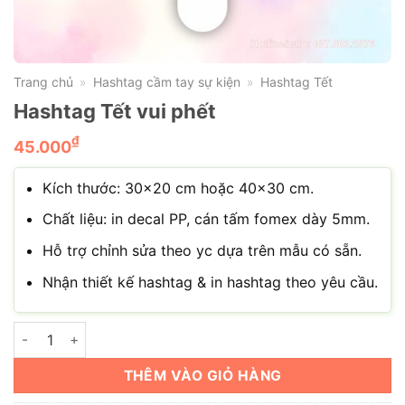
Trang chủ
Hashtag cầm tay sự kiện
Hashtag Tết
»
»
Hashtag Tết vui phết
₫
45.000
Kích thước: 30×20 cm hoặc 40×30 cm.
Chất liệu: in decal PP, cán tấm fomex dày 5mm.
Hỗ trợ chỉnh sửa theo yc dựa trên mẫu có sẵn.
Nhận thiết kế hashtag & in hashtag theo yêu cầu.
Hashtag Tết vui phết số lượng
THÊM VÀO GIỎ HÀNG