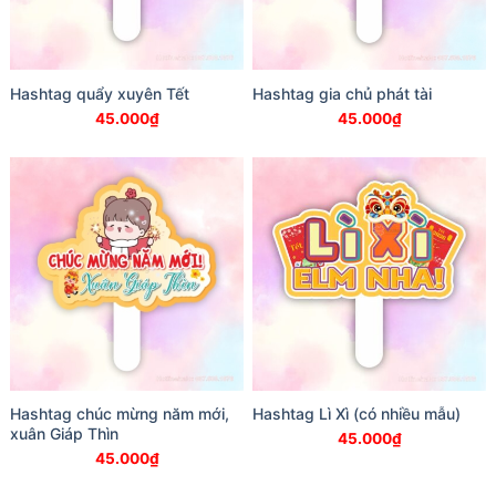
Hashtag quẩy xuyên Tết
Hashtag gia chủ phát tài
45.000
₫
45.000
₫
Hashtag chúc mừng năm mới,
Hashtag Lì Xì (có nhiều mẫu)
xuân Giáp Thìn
45.000
₫
45.000
₫