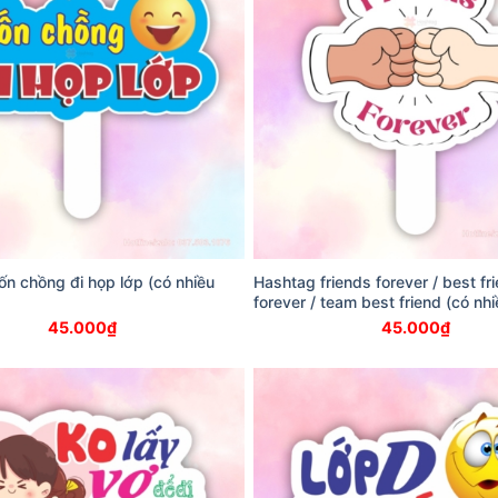
ốn chồng đi họp lớp (có nhiều
Hashtag friends forever / best fr
forever / team best friend (có nh
45.000
₫
45.000
₫