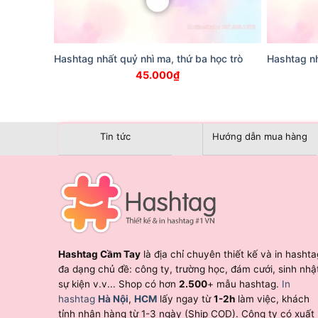
Hashtag nhất quỷ nhì ma, thứ ba học trò
Hashtag nh
45.000
₫
Tin tức
Hướng dẫn mua hàng
Hashtag Cầm Tay
là địa chỉ chuyên thiết kế và in hashta
đa dạng chủ đề: công ty, trường học, đám cưới, sinh nhậ
sự kiện v.v... Shop có hơn
2.500
+ mẫu hashtag.
In
hashtag
Hà Nội
,
HCM
lấy ngay từ
1-2h
làm việc, khách
tỉnh nhận hàng từ 1-3 ngày (Ship COD). Công ty có xuất