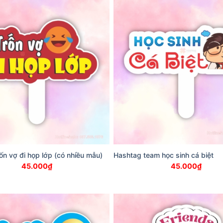
ốn vợ đi họp lớp (có nhiều mẫu)
Hashtag team học sinh cá biệt
45.000
₫
45.000
₫