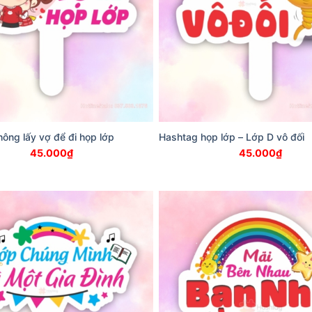
ông lấy vợ để đi họp lớp
Hashtag họp lớp – Lớp D vô đối
45.000
₫
45.000
₫