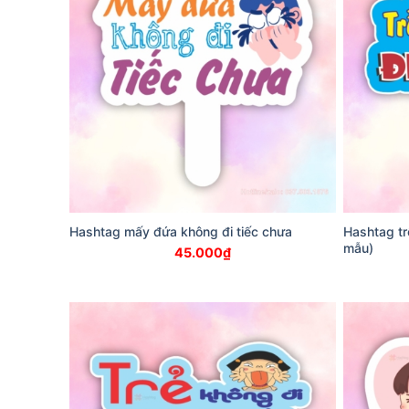
Hashtag mấy đứa không đi tiếc chưa
Hashtag tr
mẫu)
45.000
₫