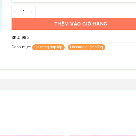
Hashag thanh xuân của chúng ta số lượng
THÊM VÀO GIỎ HÀNG
SKU:
995
Danh mục:
Hashtag họp lớp
,
Hashtag cuộc sống