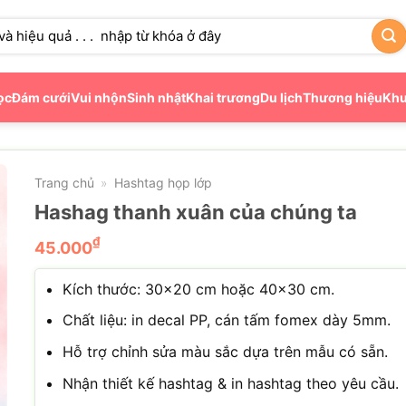
ọc
Đám cưới
Vui nhộn
Sinh nhật
Khai trương
Du lịch
Thương hiệu
Khu
Trang chủ
Hashtag họp lớp
»
Hashag thanh xuân của chúng ta
₫
45.000
Kích thước: 30×20 cm hoặc 40×30 cm.
Chất liệu: in decal PP, cán tấm fomex dày 5mm.
Hỗ trợ chỉnh sửa màu sắc dựa trên mẫu có sẵn.
Nhận thiết kế hashtag & in hashtag theo yêu cầu.