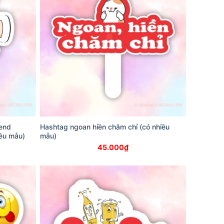
iend
Hashtag ngoan hiền chăm chỉ (có nhiều
iều mẫu)
mẫu)
45.000
₫