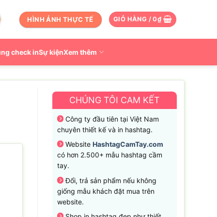
HÌNH ẢNH THỰC TẾ
GIỎ HÀNG /
0
₫
ng check in
Sự kiện
Xem thêm
CHÚNG TÔI CAM KẾT
Công ty đầu tiên tại Việt Nam
chuyên thiết kế và in hashtag.
Website
HashtagCamTay.com
có hơn 2.500+ mẫu hashtag cầm
tay.
Đổi, trả sản phẩm nếu không
giống mẫu khách đặt mua trên
website.
Shop in hashtag đẹp như thiết