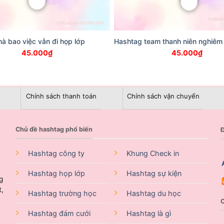
à bao việc vẫn đi họp lớp
Hashtag team thanh niên nghiêm
45.000
₫
45.000
₫
Chính sách thanh toán
Chính sách vận chuyển
Chủ đề hashtag phổ biến
Đ
Hashtag công ty
Khung Check in
Hashtag họp lớp
Hashtag sự kiện
g
t,
Hashtag trường học
Hashtag du học
Hashtag đám cưới
Hashtag là gì