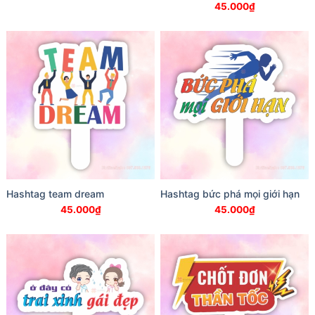
45.000
₫
Hashtag team dream
Hashtag bức phá mọi giới hạn
45.000
₫
45.000
₫