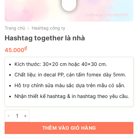
Trang chủ
Hashtag công ty
»
Hashtag together là nhà
₫
45.000
Kích thước: 30×20 cm hoặc 40×30 cm.
Chất liệu: in decal PP, cán tấm fomex dày 5mm.
Hỗ trợ chỉnh sửa màu sắc dựa trên mẫu có sẵn.
Nhận thiết kế hashtag & in hashtag theo yêu cầu.
Hashtag together là nhà số lượng
THÊM VÀO GIỎ HÀNG