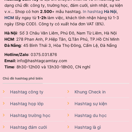
dạng chủ đề: công ty, trường học, đám cưới, sinh nhật, sự kiện
v.v... Shop có hơn
2.500
+ mẫu hashtag.
In hashtag
Hà Nội
,
HCM
lấy ngay từ
1-2h
làm việc, khách tỉnh nhận hàng từ 1-3
ngày (Ship COD). Công ty có xuất hóa đơn VAT (8%).
Hà Nội
: Số 3 Châu Văn Liêm, Phú Đô, Nam Từ Liêm, Hà Nội
HCM
: 278 Phan Anh, P.Hiệp Tân, Q.Tân Phú, TP.Hồ Chí Minh
Đà Nẵng
: 45 Bình Thái 3, Hòa Thọ Đông, Cẩm Lệ, Đà Nẵng
Hotline/Zalo
: 0375.031.876
Email:
info@hashtagcamtay.com
Time
: 8h30-12h00 và 13h30-18h00, CN nghỉ
Chủ đề hashtag phổ biến
Hashtag công ty
Khung Check in
Hashtag họp lớp
Hashtag sự kiện
Hashtag trường học
Hashtag du học
Hashtag đám cưới
Hashtag là gì