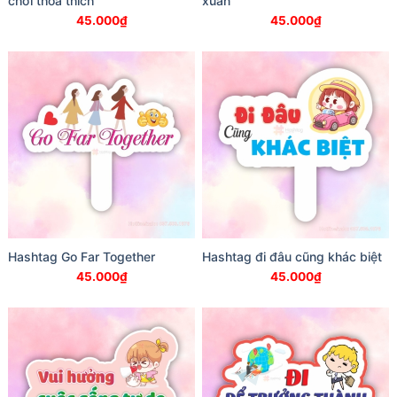
chơi thỏa thích
xuân
45.000
₫
45.000
₫
Hashtag Go Far Together
Hashtag đi đâu cũng khác biệt
45.000
₫
45.000
₫