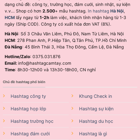
dạng chủ đề: công ty, trường học, đám cưới, sinh nhật, sự kiện
v.v... Shop có hơn
2.500
+ mẫu hashtag.
In hashtag
Hà Nội
,
HCM
lấy ngay từ
1-2h
làm việc, khách tỉnh nhận hàng từ 1-3
ngày (Ship COD). Công ty có xuất hóa đơn VAT (8%).
Hà Nội
: Số 3 Châu Văn Liêm, Phú Đô, Nam Từ Liêm, Hà Nội
HCM
: 278 Phan Anh, P.Hiệp Tân, Q.Tân Phú, TP.Hồ Chí Minh
Đà Nẵng
: 45 Bình Thái 3, Hòa Thọ Đông, Cẩm Lệ, Đà Nẵng
Hotline/Zalo
: 0375.031.876
Email:
info@hashtagcamtay.com
Time
: 8h30-12h00 và 13h30-18h00, CN nghỉ
Chủ đề hashtag phổ biến
Hashtag công ty
Khung Check in
Hashtag họp lớp
Hashtag sự kiện
Hashtag trường học
Hashtag du học
Hashtag đám cưới
Hashtag là gì