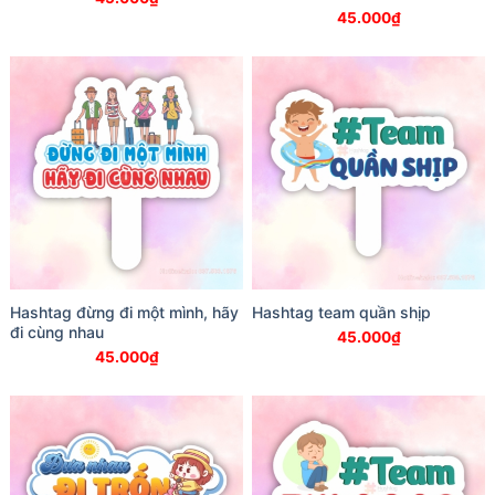
45.000
₫
Hashtag đừng đi một mình, hãy
Hashtag team quần shịp
đi cùng nhau
45.000
₫
45.000
₫