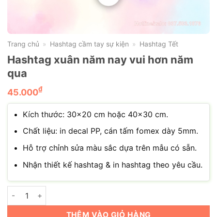
Trang chủ
Hashtag cầm tay sự kiện
Hashtag Tết
»
»
Hashtag xuân năm nay vui hơn năm
qua
₫
45.000
Kích thước: 30×20 cm hoặc 40×30 cm.
Chất liệu: in decal PP, cán tấm fomex dày 5mm.
Hỗ trợ chỉnh sửa màu sắc dựa trên mẫu có sẵn.
Nhận thiết kế hashtag & in hashtag theo yêu cầu.
Hashtag xuân năm nay vui hơn năm qua số lượng
THÊM VÀO GIỎ HÀNG