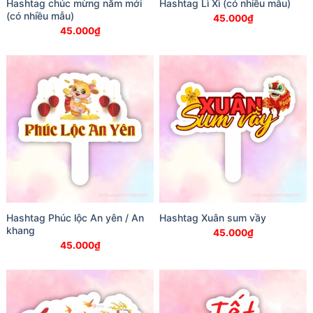
Hashtag chúc mừng năm mới
Hashtag Lì Xì (có nhiều mẫu)
(có nhiều mẫu)
45.000
₫
45.000
₫
Hashtag Phúc lộc An yên / An
Hashtag Xuân sum vầy
khang
45.000
₫
45.000
₫