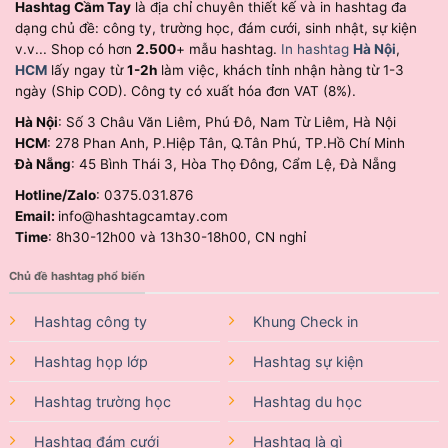
Hashtag Cầm Tay
là địa chỉ chuyên thiết kế và in hashtag đa
dạng chủ đề: công ty, trường học, đám cưới, sinh nhật, sự kiện
v.v... Shop có hơn
2.500
+ mẫu hashtag.
In hashtag
Hà Nội
,
HCM
lấy ngay từ
1-2h
làm việc, khách tỉnh nhận hàng từ 1-3
ngày (Ship COD). Công ty có xuất hóa đơn VAT (8%).
Hà Nội
: Số 3 Châu Văn Liêm, Phú Đô, Nam Từ Liêm, Hà Nội
HCM
: 278 Phan Anh, P.Hiệp Tân, Q.Tân Phú, TP.Hồ Chí Minh
Đà Nẵng
: 45 Bình Thái 3, Hòa Thọ Đông, Cẩm Lệ, Đà Nẵng
Hotline/Zalo
: 0375.031.876
Email:
info@hashtagcamtay.com
Time
: 8h30-12h00 và 13h30-18h00, CN nghỉ
Chủ đề hashtag phổ biến
Hashtag công ty
Khung Check in
Hashtag họp lớp
Hashtag sự kiện
Hashtag trường học
Hashtag du học
Hashtag đám cưới
Hashtag là gì