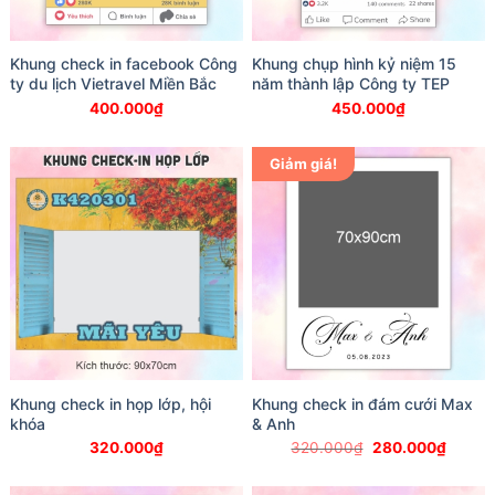
Khung check in facebook Công
Khung chụp hình kỷ niệm 15
ty du lịch Vietravel Miền Bắc
năm thành lập Công ty TEP
400.000
₫
450.000
₫
Giảm giá!
Khung check in họp lớp, hội
Khung check in đám cưới Max
khóa
& Anh
Giá
Giá
320.000
₫
320.000
₫
280.000
₫
gốc
hiện
là:
tại
320.000₫.
là: