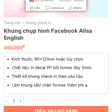
Trang chủ
Khung check in
»
Khung chụp hình Facebook Alisa
English
₫
450.000
Kích thước: 80x120cm hoặc tùy chọn.
Chất liệu: in decal PP bồi fomex dày 5mm.
Thiết kế khung check-in theo yêu cầu.
Làm khung sắt/ chân formex thêm phí ạ.
Khung chụp hình Facebook Alisa English số lượng
THÊM VÀO GIỎ HÀNG