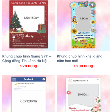
280.00
Khung chụp hình Giáng Sinh –
Khung chụp hình khai giảng
Cộng đồng Tin Lành Hà Nội
năm học mới
920.000
₫
1.200.000
₫