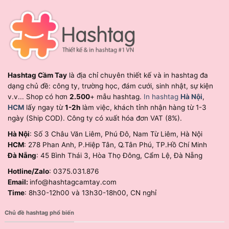
Hashtag Cầm Tay
là địa chỉ chuyên thiết kế và in hashtag đa
dạng chủ đề: công ty, trường học, đám cưới, sinh nhật, sự kiện
v.v... Shop có hơn
2.500
+ mẫu hashtag.
In hashtag
Hà Nội
,
HCM
lấy ngay từ
1-2h
làm việc, khách tỉnh nhận hàng từ 1-3
ngày (Ship COD). Công ty có xuất hóa đơn VAT (8%).
Hà Nội
: Số 3 Châu Văn Liêm, Phú Đô, Nam Từ Liêm, Hà Nội
HCM
: 278 Phan Anh, P.Hiệp Tân, Q.Tân Phú, TP.Hồ Chí Minh
Đà Nẵng
: 45 Bình Thái 3, Hòa Thọ Đông, Cẩm Lệ, Đà Nẵng
Hotline/Zalo
: 0375.031.876
Email:
info@hashtagcamtay.com
Time
: 8h30-12h00 và 13h30-18h00, CN nghỉ
Chủ đề hashtag phổ biến