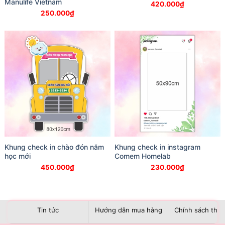
Manulife Vietnam
420.000
₫
250.000
₫
Khung check in chào đón năm
Khung check in instagram
học mới
Comem Homelab
450.000
₫
230.000
₫
Tin tức
Hướng dẫn mua hàng
Chính sách than