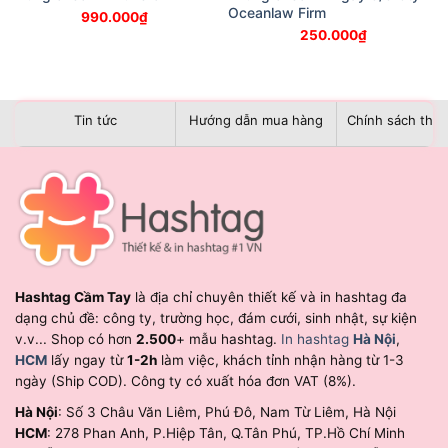
Oceanlaw Firm
990.000
₫
250.000
₫
Tin tức
Hướng dẫn mua hàng
Chính sách than
Hashtag Cầm Tay
là địa chỉ chuyên thiết kế và in hashtag đa
dạng chủ đề: công ty, trường học, đám cưới, sinh nhật, sự kiện
v.v... Shop có hơn
2.500
+ mẫu hashtag.
In hashtag
Hà Nội
,
HCM
lấy ngay từ
1-2h
làm việc, khách tỉnh nhận hàng từ 1-3
ngày (Ship COD). Công ty có xuất hóa đơn VAT (8%).
Hà Nội
: Số 3 Châu Văn Liêm, Phú Đô, Nam Từ Liêm, Hà Nội
HCM
: 278 Phan Anh, P.Hiệp Tân, Q.Tân Phú, TP.Hồ Chí Minh