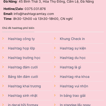
Đà Nẵng
: 45 Bình Thái 3, Hòa Thọ Đông, Cẩm Lệ, Đà Nẵng
Hotline/Zalo
: 0375.031.876
Email:
info@hashtagcamtay.com
Time
: 8h30-12h00 và 13h30-18h00, CN nghỉ
Chủ đề hashtag phổ biến
Hashtag công ty
Khung Check in
Hashtag họp lớp
Hashtag sự kiện
Hashtag trường học
Hashtag du học
Hashtag đám cưới
Hashtag là gì
Bảng tên đám cưới
Hashtag nha khoa
Hashtag khai trương
Hashtag vui nhộn
Hashtag sinh nhật
In bảng trao giải
in decal bồi formex
In standee lấy ngay