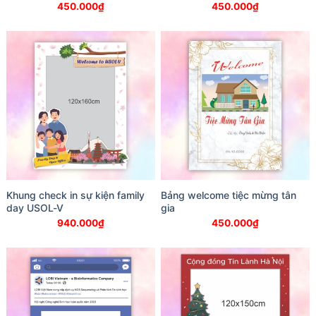
450.000
₫
450.000
₫
Khung check in sự kiện family
Bảng welcome tiệc mừng tân
day USOL-V
gia
940.000
₫
450.000
₫