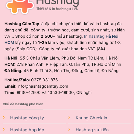
Hashtag Cầm Tay
là địa chỉ chuyên thiết kế và in hashtag đa
dạng chủ đề: công ty, trường học, đám cưới, sinh nhật, sự kiện
v.v... Shop có hơn
2.500
+ mẫu hashtag.
In hashtag
Hà Nội
,
HCM
lấy ngay từ
1-2h
làm việc, khách tỉnh nhận hàng từ 1-3
ngày (Ship COD). Công ty có xuất hóa đơn VAT (8%).
Hà Nội
: Số 3 Châu Văn Liêm, Phú Đô, Nam Từ Liêm, Hà Nội
HCM
: 278 Phan Anh, P.Hiệp Tân, Q.Tân Phú, TP.Hồ Chí Minh
Đà Nẵng
: 45 Bình Thái 3, Hòa Thọ Đông, Cẩm Lệ, Đà Nẵng
Hotline/Zalo
: 0375.031.876
Email:
info@hashtagcamtay.com
Time
: 8h30-12h00 và 13h30-18h00, CN nghỉ
Chủ đề hashtag phổ biến
Hashtag công ty
Khung Check in
Hashtag họp lớp
Hashtag sự kiện