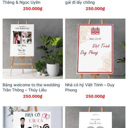
Thắng & Ngọc Uyên
gái đi lấy chồng
250.000
₫
250.000
₫
Bảng welcome to the wedding
Nhà có hỷ Việt Trinh – Duy
Trần Thông – Thúy Liễu
Phong
250.000
₫
250.000
₫