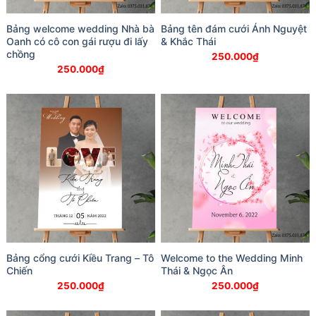
Bảng welcome wedding Nhà bà
Bảng tên đám cưới Ánh Nguyệt
Oanh có cô con gái rượu đi lấy
& Khắc Thái
chồng
250.000
₫
250.000
₫
Bảng cổng cưới Kiều Trang – Tô
Welcome to the Wedding Minh
Chiến
Thái & Ngọc Ân
250.000
₫
250.000
₫