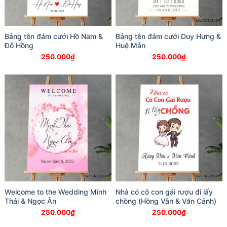
Bảng tên đám cưới Hồ Nam &
Bảng tên đám cưới Duy Hưng &
Đỗ Hồng
Huệ Mẫn
250.000
₫
250.000
₫
Welcome to the Wedding Minh
Nhà có cô con gái rượu đi lấy
Thái & Ngọc Ân
chồng (Hồng Vân & Văn Cảnh)
250.000
₫
250.000
₫