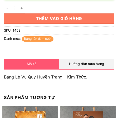
Bảng Lễ Vu Quy Huyền Trang - Kim Thức số lượng
THÊM VÀO GIỎ HÀNG
SKU:
1458
Danh mục:
Bảng tên đám cưới
Mô tả
Hướng dẫn mua hàng
Bảng Lễ Vu Quy Huyền Trang – Kim Thức.
SẢN PHẨM TƯƠNG TỰ