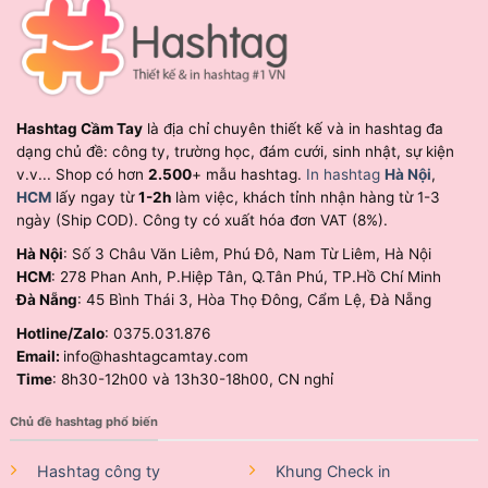
Hashtag Cầm Tay
là địa chỉ chuyên thiết kế và in hashtag đa
dạng chủ đề: công ty, trường học, đám cưới, sinh nhật, sự kiện
v.v... Shop có hơn
2.500
+ mẫu hashtag.
In hashtag
Hà Nội
,
HCM
lấy ngay từ
1-2h
làm việc, khách tỉnh nhận hàng từ 1-3
ngày (Ship COD). Công ty có xuất hóa đơn VAT (8%).
Hà Nội
: Số 3 Châu Văn Liêm, Phú Đô, Nam Từ Liêm, Hà Nội
HCM
: 278 Phan Anh, P.Hiệp Tân, Q.Tân Phú, TP.Hồ Chí Minh
Đà Nẵng
: 45 Bình Thái 3, Hòa Thọ Đông, Cẩm Lệ, Đà Nẵng
Hotline/Zalo
: 0375.031.876
Email:
info@hashtagcamtay.com
Time
: 8h30-12h00 và 13h30-18h00, CN nghỉ
Chủ đề hashtag phổ biến
Hashtag công ty
Khung Check in