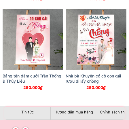
Bảng tên đám cưới Trần Thống
Nhà bà Khuyên có cô con gái
& Thúy Liễu
rượu đi lấy chồng
250.000
₫
250.000
₫
Tin tức
Hướng dẫn mua hàng
Chính sách than