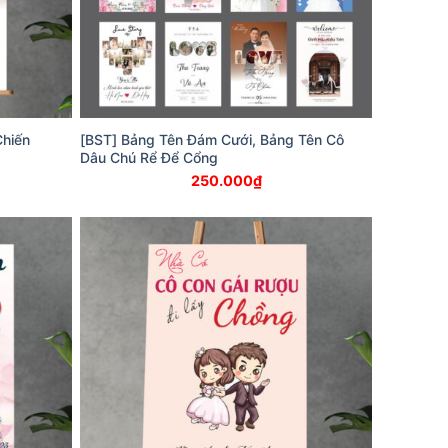
Chiến
[BST] Bảng Tên Đám Cưới, Bảng Tên Cô
Dâu Chú Rể Để Cổng
250.000
₫