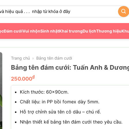
ọc
Đám cưới
Vui nhộn
Sinh nhật
Khai trương
Du lịch
Thương hiệu
Khu
Trang chủ
Bảng tên đám cưới
»
Bảng tên đám cưới: Tuấn Anh & Dươn
₫
250.000
Kích thước: 60x90cm.
Chất liệu: in PP bồi fomex dày 5mm.
Hỗ trợ chỉnh sửa tên cô dâu – chú rể.
Nhận thiết kế bảng tên đám cưới theo yêu cầu.