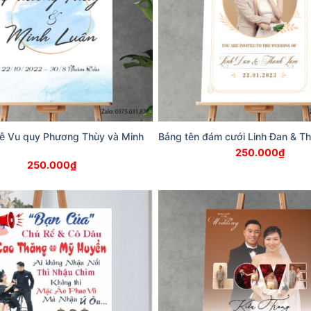
Lễ Vu quy Phương Thùy và Minh
Bảng tên đám cưới Linh Đan & T
250.000
₫
250.000
₫