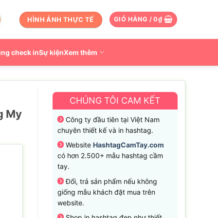
HÌNH ẢNH THỰC TẾ
GIỎ HÀNG /
0
₫
ng check in
Sự kiện
Xem thêm
CHÚNG TÔI CAM KẾT
g My
Công ty đầu tiên tại Việt Nam
chuyên thiết kế và in hashtag.
Website
HashtagCamTay.com
có hơn 2.500+ mẫu hashtag cầm
tay.
Đổi, trả sản phẩm nếu không
giống mẫu khách đặt mua trên
website.
Shop in hashtag đẹp như thiết