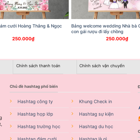
đám cưới Hoàng Thắng & Ngọc
Bảng welcome wedding Nhà bà 
con gái rượu đi lấy chồng
250.000
₫
250.000
₫
Chính sách thanh toán
Chính sách vận chuyển
Chủ đề hashtag phổ biến
Đ
Hashtag công ty
Khung Check in
Hashtag họp lớp
Hashtag sự kiện
g
t,
Hashtag trường học
Hashtag du học
Hashtag đám cưới
Hashtag là gì