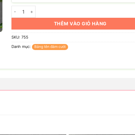
Bảng tên đám cưới: Tuấn Anh & Dương My số lượng
THÊM VÀO GIỎ HÀNG
SKU:
755
Danh mục:
Bảng tên đám cưới