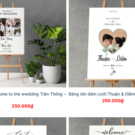
ome to the wedding Trần Thông –
Bảng tên đám cưới Thuận & Diễm
250.000
₫
250.000
₫