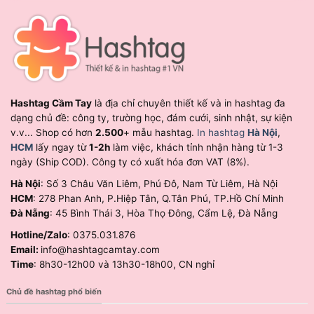
Hashtag Cầm Tay
là địa chỉ chuyên thiết kế và in hashtag đa
dạng chủ đề: công ty, trường học, đám cưới, sinh nhật, sự kiện
v.v... Shop có hơn
2.500
+ mẫu hashtag.
In hashtag
Hà Nội
,
HCM
lấy ngay từ
1-2h
làm việc, khách tỉnh nhận hàng từ 1-3
ngày (Ship COD). Công ty có xuất hóa đơn VAT (8%).
Hà Nội
: Số 3 Châu Văn Liêm, Phú Đô, Nam Từ Liêm, Hà Nội
HCM
: 278 Phan Anh, P.Hiệp Tân, Q.Tân Phú, TP.Hồ Chí Minh
Đà Nẵng
: 45 Bình Thái 3, Hòa Thọ Đông, Cẩm Lệ, Đà Nẵng
Hotline/Zalo
: 0375.031.876
Email:
info@hashtagcamtay.com
Time
: 8h30-12h00 và 13h30-18h00, CN nghỉ
Chủ đề hashtag phổ biến