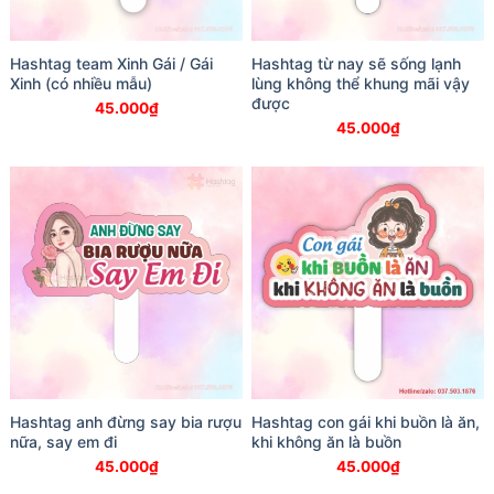
Hashtag team Xinh Gái / Gái
Hashtag từ nay sẽ sống lạnh
Xinh (có nhiều mẫu)
lùng không thể khung mãi vậy
được
45.000
₫
45.000
₫
Hashtag anh đừng say bia rượu
Hashtag con gái khi buồn là ăn,
nữa, say em đi
khi không ăn là buồn
45.000
₫
45.000
₫