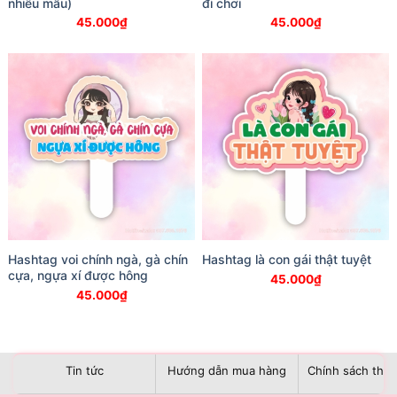
nhiều mẫu)
đi chơi
45.000
₫
45.000
₫
Hashtag voi chính ngà, gà chín
Hashtag là con gái thật tuyệt
cựa, ngựa xí được hông
45.000
₫
45.000
₫
Tin tức
Hướng dẫn mua hàng
Chính sách than