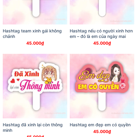
Hashtag team xinh gái không
Hashtag nếu có người xinh hơn
chảnh
em – đó là em của ngày mai
45.000
₫
45.000
₫
Hashtag đã xinh lại còn thông
Hashtag em đẹp em có quyền
minh
45.000
₫