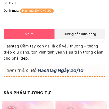
SKU:
760
Danh mục:
Hashtag 20/10 và 8/3
Mô tả
Hướng dẫn mua hàng
Hashtag Cầm tay con gái là để yêu thương – thông
điệp dịu dàng, tôn vinh tình yêu và sự trân trọng dành
cho phái đẹp.
Xem thêm: Bộ
Hashtag Ngày 20/10
SẢN PHẨM TƯƠNG TỰ