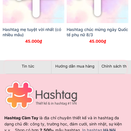
Hashtag mẹ tuyệt vời nhất (có
Hashtag chúc mừng ngày Quốc
nhiều mẫu)
tế phụ nữ 8/3
45.000
₫
45.000
₫
Tin tức
Hướng dẫn mua hàng
Chính sách than
Hashtag Cầm Tay
là địa chỉ chuyên thiết kế và in hashtag đa
dạng chủ đề: công ty, trường học, đám cưới, sinh nhật, sự kiện
v.v... Shop có hơn
2.500
+ mẫu hashtag.
In hashtag
Hà Nội
,