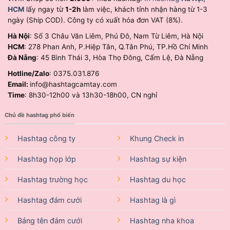
HCM
lấy ngay từ
1-2h
làm việc, khách tỉnh nhận hàng từ 1-3
ngày (Ship COD). Công ty có xuất hóa đơn VAT (8%).
Hà Nội
: Số 3 Châu Văn Liêm, Phú Đô, Nam Từ Liêm, Hà Nội
HCM
: 278 Phan Anh, P.Hiệp Tân, Q.Tân Phú, TP.Hồ Chí Minh
Đà Nẵng
: 45 Bình Thái 3, Hòa Thọ Đông, Cẩm Lệ, Đà Nẵng
Hotline/Zalo
: 0375.031.876
Email:
info@hashtagcamtay.com
Time
: 8h30-12h00 và 13h30-18h00, CN nghỉ
Chủ đề hashtag phổ biến
Hashtag công ty
Khung Check in
Hashtag họp lớp
Hashtag sự kiện
Hashtag trường học
Hashtag du học
Hashtag đám cưới
Hashtag là gì
Bảng tên đám cưới
Hashtag nha khoa