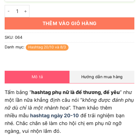
Hashtag phụ nữ là để thương (có nhiều mẫu) số lượng
THÊM VÀO GIỎ HÀNG
SKU:
064
Danh mục:
Hashtag 20/10 và 8/3
Mô tả
Hướng dẫn mua hàng
Tấm bảng “
hashtag phụ nữ là để thương, để yêu
” như
một lần nữa khẳng định câu nói “
không được đánh phụ
nữ dù chỉ là một nhành hoa
”. Tham khảo thêm
nhiều
mẫu
hashtag ngày 20-10
để trải nghiệm bạn
nhé. Chắc chắn sẽ làm cho hội chị em phụ nữ ngỡ
ngàng, vui nhộn lắm đó.