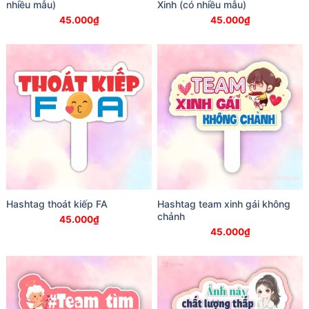
nhiều mẫu)
Xinh (có nhiều mẫu)
45.000
₫
45.000
₫
Hashtag thoát kiếp FA
Hashtag team xinh gái không
chảnh
45.000
₫
45.000
₫