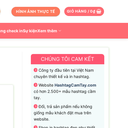
HÌNH ẢNH THỰC TẾ
GIỎ HÀNG /
0
₫
ng check in
Sự kiện
Xem thêm
CHÚNG TÔI CAM KẾT
Công ty đầu tiên tại Việt Nam
chuyên thiết kế và in hashtag.
Website
HashtagCamTay.com
có hơn 2.500+ mẫu hashtag cầm
tay.
Đổi, trả sản phẩm nếu không
giống mẫu khách đặt mua trên
website.
Shop in hashtag đẹp như thiết