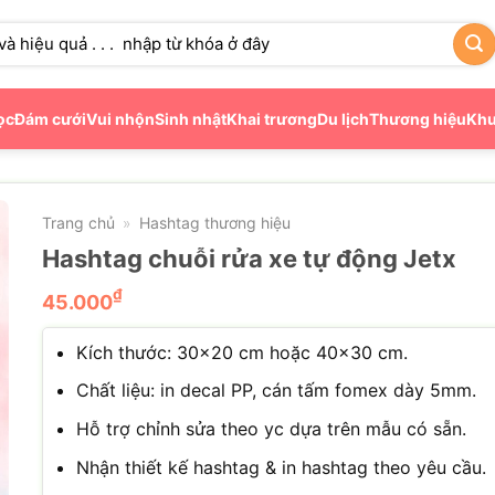
ọc
Đám cưới
Vui nhộn
Sinh nhật
Khai trương
Du lịch
Thương hiệu
Khu
Trang chủ
Hashtag thương hiệu
»
Hashtag chuỗi rửa xe tự động Jetx
₫
45.000
Kích thước: 30×20 cm hoặc 40×30 cm.
Chất liệu: in decal PP, cán tấm fomex dày 5mm.
Hỗ trợ chỉnh sửa theo yc dựa trên mẫu có sẵn.
Nhận thiết kế hashtag & in hashtag theo yêu cầu.