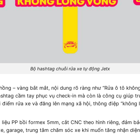
Bộ hashtag chuỗi rửa xe tự động Jetx
 hồng – vàng bắt mắt, nội dung rõ ràng như “Rửa ô tô không
shtag cầm tay phục vụ check-in mà còn là công cụ giúp tr
ại điểm rửa xe và đăng lên mạng xã hội, thông điệp “không
t liệu PP bồi formex 5mm, cắt CNC theo hình riêng, đảm bả
 xe, garage, trung tâm chăm sóc xe khi muốn tăng nhận diện