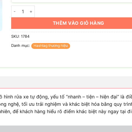
Hashtag chuỗi rửa xe tự động Jetx số lượng
THÊM VÀO GIỎ HÀNG
SKU:
1784
Danh mục:
Hashtag thương hiệu
 hình rửa xe tự động, yếu tố “nhanh – tiện – hiện đại” là 
ng nghệ, tối ưu trải nghiệm và khác biệt hóa bằng quy trìn
 nhiên, để khách hàng hiểu rõ điểm khác biệt này ngay tại đ