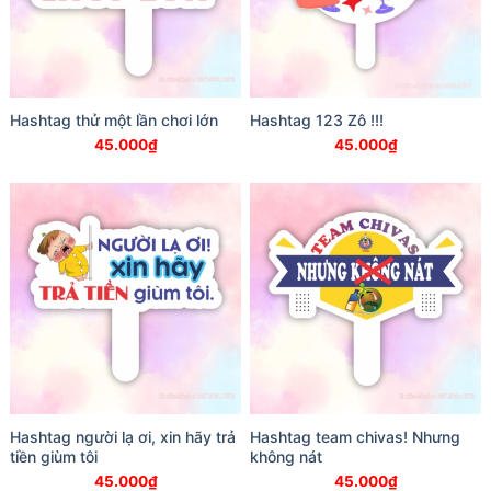
Hashtag thử một lần chơi lớn
Hashtag 123 Zô !!!
45.000
₫
45.000
₫
Hashtag người lạ ơi, xin hãy trả
Hashtag team chivas! Nhưng
tiền giùm tôi
không nát
45.000
₫
45.000
₫