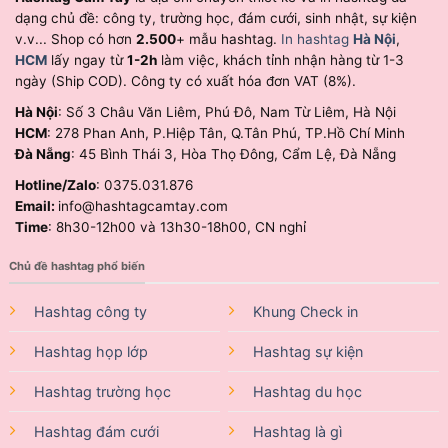
dạng chủ đề: công ty, trường học, đám cưới, sinh nhật, sự kiện
v.v... Shop có hơn
2.500
+ mẫu hashtag.
In hashtag
Hà Nội
,
HCM
lấy ngay từ
1-2h
làm việc, khách tỉnh nhận hàng từ 1-3
ngày (Ship COD). Công ty có xuất hóa đơn VAT (8%).
Hà Nội
: Số 3 Châu Văn Liêm, Phú Đô, Nam Từ Liêm, Hà Nội
HCM
: 278 Phan Anh, P.Hiệp Tân, Q.Tân Phú, TP.Hồ Chí Minh
Đà Nẵng
: 45 Bình Thái 3, Hòa Thọ Đông, Cẩm Lệ, Đà Nẵng
Hotline/Zalo
: 0375.031.876
Email:
info@hashtagcamtay.com
Time
: 8h30-12h00 và 13h30-18h00, CN nghỉ
Chủ đề hashtag phổ biến
Hashtag công ty
Khung Check in
Hashtag họp lớp
Hashtag sự kiện
Hashtag trường học
Hashtag du học
Hashtag đám cưới
Hashtag là gì