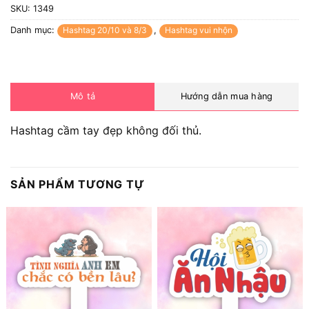
SKU:
1349
Danh mục:
Hashtag 20/10 và 8/3
,
Hashtag vui nhộn
Mô tả
Hướng dẫn mua hàng
Hashtag cầm tay đẹp không đối thủ.
SẢN PHẨM TƯƠNG TỰ