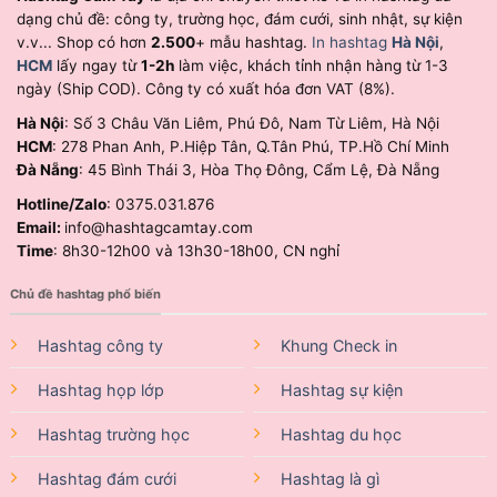
dạng chủ đề: công ty, trường học, đám cưới, sinh nhật, sự kiện
v.v... Shop có hơn
2.500
+ mẫu hashtag.
In hashtag
Hà Nội
,
HCM
lấy ngay từ
1-2h
làm việc, khách tỉnh nhận hàng từ 1-3
ngày (Ship COD). Công ty có xuất hóa đơn VAT (8%).
Hà Nội
: Số 3 Châu Văn Liêm, Phú Đô, Nam Từ Liêm, Hà Nội
HCM
: 278 Phan Anh, P.Hiệp Tân, Q.Tân Phú, TP.Hồ Chí Minh
Đà Nẵng
: 45 Bình Thái 3, Hòa Thọ Đông, Cẩm Lệ, Đà Nẵng
Hotline/Zalo
: 0375.031.876
Email:
info@hashtagcamtay.com
Time
: 8h30-12h00 và 13h30-18h00, CN nghỉ
Chủ đề hashtag phổ biến
Hashtag công ty
Khung Check in
Hashtag họp lớp
Hashtag sự kiện
Hashtag trường học
Hashtag du học
Hashtag đám cưới
Hashtag là gì