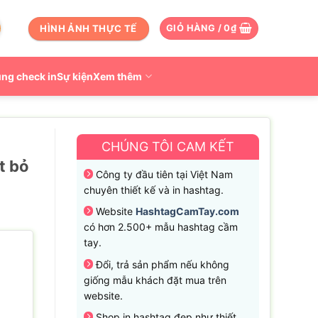
HÌNH ẢNH THỰC TẾ
GIỎ HÀNG /
0
₫
ng check in
Sự kiện
Xem thêm
CHÚNG TÔI CAM KẾT
t bỏ
Công ty đầu tiên tại Việt Nam
chuyên thiết kế và in hashtag.
Website
HashtagCamTay.com
có hơn 2.500+ mẫu hashtag cầm
tay.
Đổi, trả sản phẩm nếu không
giống mẫu khách đặt mua trên
website.
Shop in hashtag đẹp như thiết