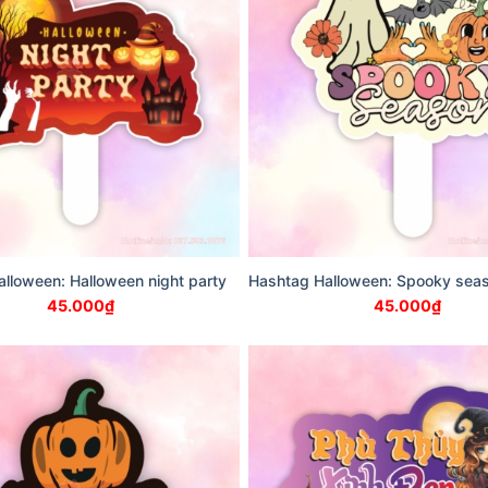
lloween: Halloween night party
Hashtag Halloween: Spooky sea
45.000
₫
45.000
₫