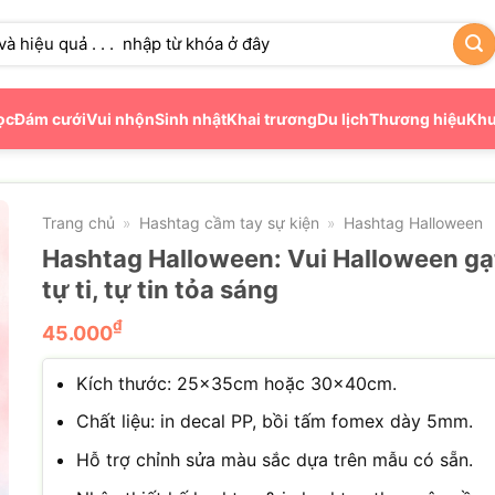
ọc
Đám cưới
Vui nhộn
Sinh nhật
Khai trương
Du lịch
Thương hiệu
Khu
Trang chủ
Hashtag cầm tay sự kiện
Hashtag Halloween
»
»
Hashtag Halloween: Vui Halloween gạ
tự ti, tự tin tỏa sáng
₫
45.000
Kích thước: 25x35cm hoặc 30x40cm.
Chất liệu: in decal PP, bồi tấm fomex dày 5mm.
Hỗ trợ chỉnh sửa màu sắc dựa trên mẫu có sẵn.