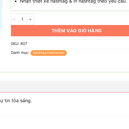
Nhận thiết kế hashtag & in hashtag theo yêu cầu.
Hashtag Halloween: Vui Halloween gạt bỏ tự ti, tự tin tỏa 
THÊM VÀO GIỎ HÀNG
SKU:
807
Danh mục:
Hashtag Halloween
tự tin tỏa sáng.