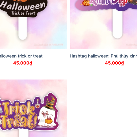
lloween trick or treat
Hashtag halloween: Phù thủy xin
45.000
₫
45.000
₫