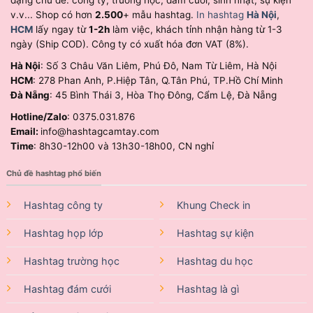
v.v... Shop có hơn
2.500
+ mẫu hashtag.
In hashtag
Hà Nội
,
HCM
lấy ngay từ
1-2h
làm việc, khách tỉnh nhận hàng từ 1-3
ngày (Ship COD). Công ty có xuất hóa đơn VAT (8%).
Hà Nội
: Số 3 Châu Văn Liêm, Phú Đô, Nam Từ Liêm, Hà Nội
HCM
: 278 Phan Anh, P.Hiệp Tân, Q.Tân Phú, TP.Hồ Chí Minh
Đà Nẵng
: 45 Bình Thái 3, Hòa Thọ Đông, Cẩm Lệ, Đà Nẵng
Hotline/Zalo
: 0375.031.876
Email:
info@hashtagcamtay.com
Time
: 8h30-12h00 và 13h30-18h00, CN nghỉ
Chủ đề hashtag phổ biến
Hashtag công ty
Khung Check in
Hashtag họp lớp
Hashtag sự kiện
Hashtag trường học
Hashtag du học
Hashtag đám cưới
Hashtag là gì