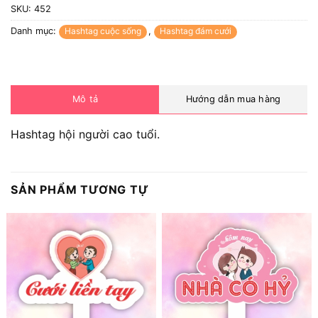
SKU:
452
Danh mục:
Hashtag cuộc sống
,
Hashtag đám cưới
Mô tả
Hướng dẫn mua hàng
Hashtag hội người cao tuổi.
SẢN PHẨM TƯƠNG TỰ