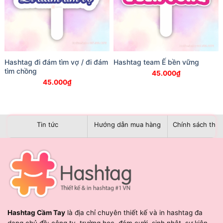
Hashtag đi đám tìm vợ / đi đám
Hashtag team Ế bền vững
tìm chồng
45.000
₫
45.000
₫
Tin tức
Hướng dẫn mua hàng
Chính sách than
Hashtag Cầm Tay
là địa chỉ chuyên thiết kế và in hashtag đa
dạng chủ đề: công ty, trường học, đám cưới, sinh nhật, sự kiện