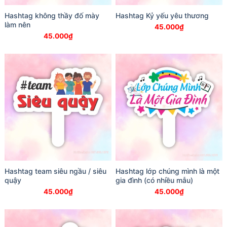
Hashtag không thầy đố mày
Hashtag Kỷ yếu yêu thương
làm nên
45.000
₫
45.000
₫
Hashtag team siêu ngầu / siêu
Hashtag lớp chúng mình là một
quậy
gia đình (có nhiều mẫu)
45.000
₫
45.000
₫