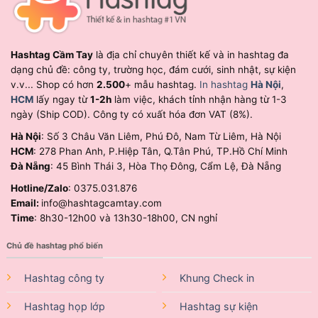
Hashtag Cầm Tay
là địa chỉ chuyên thiết kế và in hashtag đa
dạng chủ đề: công ty, trường học, đám cưới, sinh nhật, sự kiện
v.v... Shop có hơn
2.500
+ mẫu hashtag.
In hashtag
Hà Nội
,
HCM
lấy ngay từ
1-2h
làm việc, khách tỉnh nhận hàng từ 1-3
ngày (Ship COD). Công ty có xuất hóa đơn VAT (8%).
Hà Nội
: Số 3 Châu Văn Liêm, Phú Đô, Nam Từ Liêm, Hà Nội
HCM
: 278 Phan Anh, P.Hiệp Tân, Q.Tân Phú, TP.Hồ Chí Minh
Đà Nẵng
: 45 Bình Thái 3, Hòa Thọ Đông, Cẩm Lệ, Đà Nẵng
Hotline/Zalo
: 0375.031.876
Email:
info@hashtagcamtay.com
Time
: 8h30-12h00 và 13h30-18h00, CN nghỉ
Chủ đề hashtag phổ biến
Hashtag công ty
Khung Check in
Hashtag họp lớp
Hashtag sự kiện