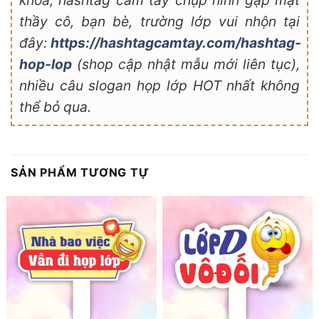
khóa, hashtag cầm tay chụp hình gặp mặt
thầy cô, bạn bè, trường lớp vui nhộn tại
đây:
https://hashtagcamtay.com/hashtag-
hop-lop
(shop cập nhật mẫu mới liên tục),
nhiều câu slogan họp lớp HOT nhất không
thể bỏ qua.
SẢN PHẨM TƯƠNG TỰ