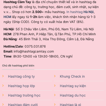
Hashtag Cầm Tay
là địa chỉ chuyên thiết kế và in hashtag đa
dạng chủ đề: công ty, trường học, đám cưới, sinh nhật, sự kiện
v.v... Shop có hơn
2.500
+ mẫu hashtag.
In hashtag
Hà Nội
,
HCM
lấy ngay từ
1-2h
làm việc, khách tỉnh nhận hàng từ 1-3
ngày (Ship COD). Công ty có xuất hóa đơn VAT (8%).
Hà Nội
: Số 3 Châu Văn Liêm, Phú Đô, Nam Từ Liêm, Hà Nội
HCM
: 278 Phan Anh, P.Hiệp Tân, Q.Tân Phú, TP.Hồ Chí Minh
Đà Nẵng
: 45 Bình Thái 3, Hòa Thọ Đông, Cẩm Lệ, Đà Nẵng
Hotline/Zalo
: 0375.031.876
Email:
info@hashtagcamtay.com
Time
: 8h30-12h00 và 13h30-18h00, CN nghỉ
Chủ đề hashtag phổ biến
Hashtag công ty
Khung Check in
Hashtag họp lớp
Hashtag sự kiện
Hashtag trường học
Hashtag du học
Hashtag đám cưới
Hashtag là gì