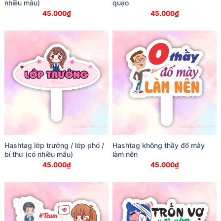
nhiều mẫu)
quạo
45.000
₫
45.000
₫
Hashtag lớp trưởng / lớp phó /
Hashtag không thầy đố mày
bí thư (có nhiều mẫu)
làm nên
45.000
₫
45.000
₫