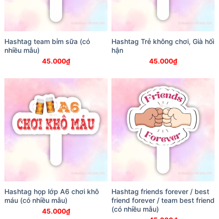
Hashtag team bỉm sữa (có
Hashtag Trẻ không chơi, Già hối
nhiều mẫu)
hận
45.000
₫
45.000
₫
Hashtag họp lớp A6 chơi khô
Hashtag friends forever / best
máu (có nhiều mẫu)
friend forever / team best friend
(có nhiều mẫu)
45.000
₫