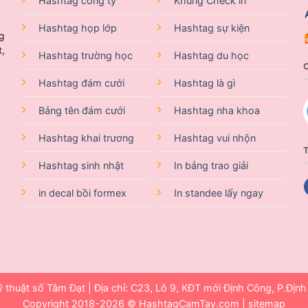
Hashtag công ty
Khung Check in
Hashtag họp lớp
Hashtag sự kiện
g
t,
Hashtag trường học
Hashtag du học
Hashtag đám cưới
Hashtag là gì
Bảng tên đám cưới
Hashtag nha khoa
Hashtag khai trương
Hashtag vui nhộn
T
Hashtag sinh nhật
In bảng trao giải
in decal bồi formex
In standee lấy ngay
thuật số Tâm Đạt | Địa chỉ: C23, Lô 9, KĐT mới Định Công, P.Địn
Copyright 2018-2026 ©
HashtagCamTay.com
|
sitemap