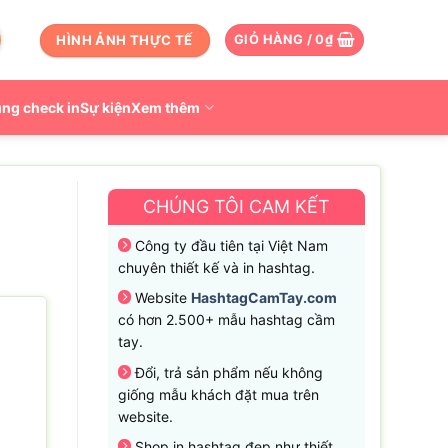
HÌNH ẢNH THỰC TẾ
GIỎ HÀNG /
0
₫
ng check in
Sự kiện
Xem thêm
CHÚNG TÔI CAM KẾT
Công ty đầu tiên tại Việt Nam
chuyên thiết kế và in hashtag.
Website
HashtagCamTay.com
có hơn 2.500+ mẫu hashtag cầm
tay.
Đổi, trả sản phẩm nếu không
giống mẫu khách đặt mua trên
website.
Shop in hashtag đẹp như thiết