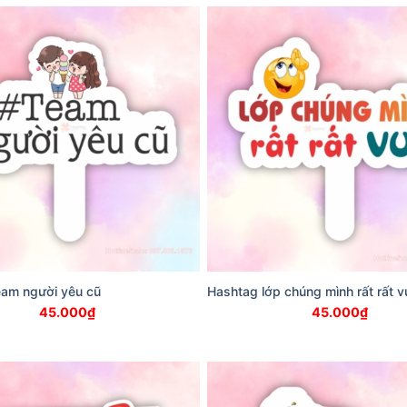
eam người yêu cũ
Hashtag lớp chúng mình rất rất v
45.000
₫
45.000
₫