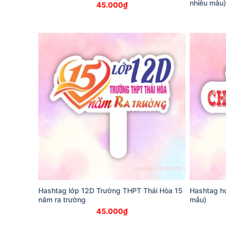
nhiều mẫu)
45.000
₫
Hashtag lớp 12D Trường THPT Thái Hòa 15
Hashtag họ
năm ra trường
mẫu)
45.000
₫