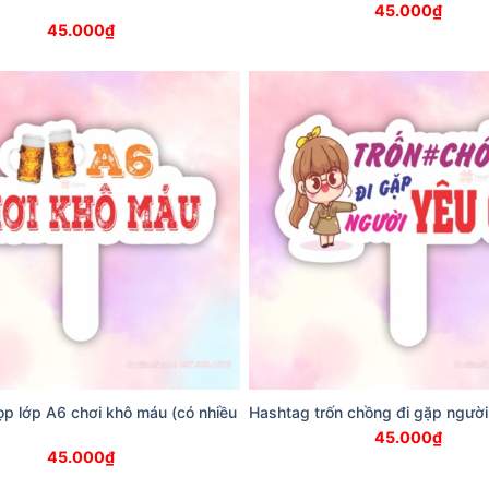
45.000
₫
45.000
₫
p lớp A6 chơi khô máu (có nhiều
Hashtag trốn chồng đi gặp người
45.000
₫
45.000
₫