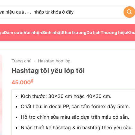
ọc
Đám cưới
Vui nhộn
Sinh nhật
Khai trương
Du lịch
Thương hiệu
Khu
Trang chủ
Hashtag họp lớp
»
Hashtag tôi yêu lớp tôi
₫
45.000
Kích thước: 30×20 cm hoặc 40×30 cm.
Chất liệu: in decal PP, cán tấm fomex dày 5mm.
Hỗ trợ chỉnh sửa màu sắc dựa trên mẫu có sẵn.
Nhận thiết kế hashtag & in hashtag theo yêu cầu.