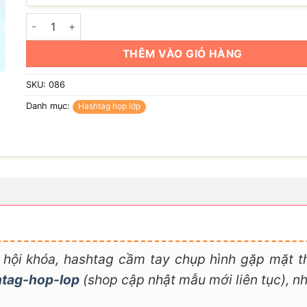
Hashtag tôi yêu lớp tôi số lượng
THÊM VÀO GIỎ HÀNG
SKU:
086
Danh mục:
Hashtag họp lớp
ội khóa, hashtag cầm tay chụp hình gặp mặt thầ
htag-hop-lop
(shop cập nhật mẫu mới liên tục), n