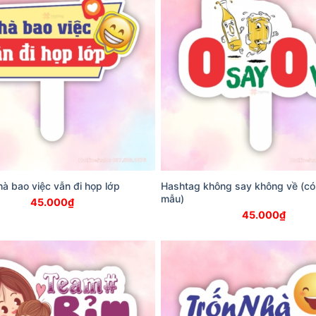
à bao việc vẫn đi họp lớp
Hashtag không say không về (có
mẫu)
45.000
₫
45.000
₫