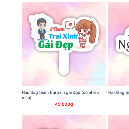
Hashtag team trai xinh gái đẹp (có nhiều
Hashtag t
mẫu)
45.000
₫