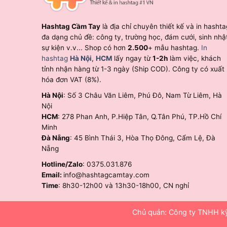
Hashtag Cầm Tay
là địa chỉ chuyên thiết kế và in hashta
đa dạng chủ đề: công ty, trường học, đám cưới, sinh nhậ
sự kiện v.v... Shop có hơn
2.500
+ mẫu hashtag.
In
hashtag
Hà Nội
,
HCM
lấy ngay từ
1-2h
làm việc, khách
tỉnh nhận hàng từ 1-3 ngày (Ship COD). Công ty có xuất
hóa đơn VAT (8%).
Hà Nội
: Số 3 Châu Văn Liêm, Phú Đô, Nam Từ Liêm, Hà
Nội
HCM
: 278 Phan Anh, P.Hiệp Tân, Q.Tân Phú, TP.Hồ Chí
Minh
Đà Nẵng
: 45 Bình Thái 3, Hòa Thọ Đông, Cẩm Lệ, Đà
Nẵng
Hotline/Zalo
: 0375.031.876
Email:
info@hashtagcamtay.com
Time
: 8h30-12h00 và 13h30-18h00, CN nghỉ
Chủ quản: Công ty TNHH kỹ 